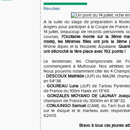
Résultats
A la suite du stage de préparation à Rodez
Angers pour participer à la Coupe de France 
14 juillet, beaucoup de records personnels so
courses,
l'Occitanie monte sur la 3ème m
mixte), les Minimes filles ont pris la 3ème
Rhône Alpes et la Nouvelle Aquitaine.
Quant
ont décroché la 1ère place avec 192 points !
Le lendemain, les Championnats de Fr
commençaient à Mulhouse. Nos athlètes ont
Nous pouvons notamment citer les 4 Champio
-
DESCOUX Mathilde
(JUF) du MA2M, champ
en 54''38.
-
GOUREAU Luna
(JUF) de Tarbes Pyrénées
de France du 100m Haies en 13''65.
-
GONZALES MOYANO DE LAUNAY Joaqu
champion de France du 3000m en 8'38''32.
-
CONJUNGO Samuel
(CAM), du Tarn Sud At
sur le disque et le marteau avec respecti
62m13.
Bravo à tous ces jeunes athl