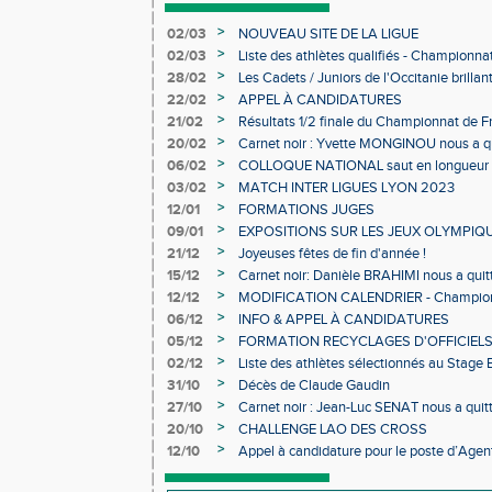
>
02/03
NOUVEAU SITE DE LA LIGUE
>
02/03
Liste des athlètes qualifiés - Championn
Individuels en salle
>
28/02
Les Cadets / Juniors de l'Occitanie brilla
>
22/02
APPEL À CANDIDATURES
>
21/02
Résultats 1/2 finale du Championnat de F
>
20/02
Carnet noir : Yvette MONGINOU nous a q
>
06/02
COLLOQUE NATIONAL saut en longueur 
>
03/02
MATCH INTER LIGUES LYON 2023
>
12/01
FORMATIONS JUGES
>
09/01
EXPOSITIONS SUR LES JEUX OLYMPIQ
>
21/12
Joyeuses fêtes de fin d'année !
>
15/12
Carnet noir: Danièle BRAHIMI nous a quit
>
12/12
MODIFICATION CALENDRIER - Championn
>
06/12
INFO & APPEL À CANDIDATURES
>
05/12
FORMATION RECYCLAGES D'OFFICIEL
>
02/12
Liste des athlètes sélectionnés au Stage
>
31/10
Décès de Claude Gaudin
>
27/10
Carnet noir : Jean-Luc SENAT nous a quit
>
20/10
CHALLENGE LAO DES CROSS
>
12/10
Appel à candidature pour le poste d’Agent
d’Athlétisme d’Occitanie