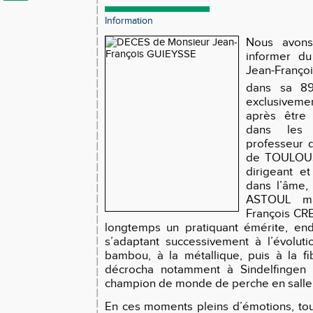
Information
Nous avons
informer d
Jean-Franço
dans sa 8
exclusivem
après être
dans les
professeur 
de TOULOUSE,
dirigeant et
dans l’âme,
ASTOUL ma
François CRES
longtemps un pratiquant émérite, end
s’adaptant successivement à l’évolut
bambou, à la métallique, puis à la fib
décrocha notamment à Sindelfingen 
champion de monde de perche en salle,
En ces moments pleins d’émotions, to