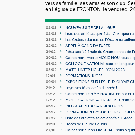
vers sa famille, ses amis et son club. S
en l’église de FRONTON, le vendredi 24 
>
02/03
NOUVEAU SITE DE LA LIGUE
>
02/03
Liste des athlètes qualifiés - Championn
Individuels en salle
>
28/02
Les Cadets / Juniors de l'Occitanie brilla
>
22/02
APPEL À CANDIDATURES
>
21/02
Résultats 1/2 finale du Championnat de F
>
20/02
Carnet noir : Yvette MONGINOU nous a q
>
06/02
COLLOQUE NATIONAL saut en longueur 
>
03/02
MATCH INTER LIGUES LYON 2023
>
12/01
FORMATIONS JUGES
>
09/01
EXPOSITIONS SUR LES JEUX OLYMPIQ
>
21/12
Joyeuses fêtes de fin d'année !
>
15/12
Carnet noir: Danièle BRAHIMI nous a quit
>
12/12
MODIFICATION CALENDRIER - Championn
>
06/12
INFO & APPEL À CANDIDATURES
>
05/12
FORMATION RECYCLAGES D'OFFICIEL
>
02/12
Liste des athlètes sélectionnés au Stage
>
31/10
Décès de Claude Gaudin
>
27/10
Carnet noir : Jean-Luc SENAT nous a quit