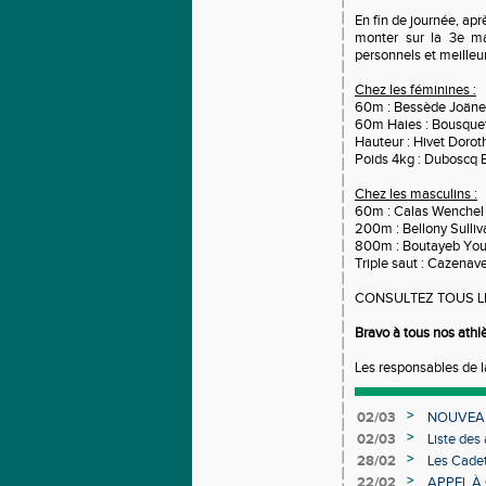
En fin de journée, apr
monter sur la 3e m
personnels et meilleu
Chez les féminines :
60m : Bessède Joäne 
60m Haies : Bousquet 
Hauteur : Hivet Doro
Poids 4kg : Duboscq 
Chez les masculins :
60m : Calas Wenchel 
200m : Bellony Sulliva
800m : Boutayeb Youss
Triple saut : Cazena
CONSULTEZ TOUS L
Bravo à tous nos athl
Les responsables de l
>
02/03
NOUVEAU
>
02/03
Liste des
Individuel
>
28/02
Les Cadet
>
22/02
APPEL À