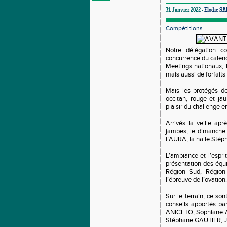
31 Janvier 2022 -
Elodie S
Compétitions
Notre délégation c
concurrence du calend
Meetings nationaux, 
mais aussi de forfait
Mais les protégés de
occitan, rouge et ja
plaisir du challenge e
Arrivés la veille ap
jambes, le dimanche 
l’AURA, la halle St
L’ambiance et l’espri
présentation des équ
Région Sud, Région G
l’épreuve de l’ovatio
Sur le terrain, ce so
conseils apportés p
ANICETO, Sophiane A
Stéphane GAUTIER, J