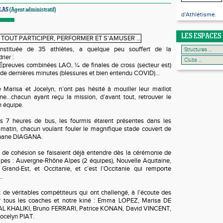
ALAS
(Agent administratif)
d'Athlétisme.
LES ESPACES
onstituée de 35 athlètes, a quelque peu souffert de la
rier :
Épreuves combinées LAO, ¼ de finales de cross (secteur est)
s de dernières minutes (blessures et bien entendu COVID)…
 Marisa et Jocelyn, n’ont pas hésité à mouiller leur maillot
une…chacun ayant reçu la mission, d’avant tout, retrouver le
n équipe.
rès 7 heures de bus, les fourmis étaient présentes dans les
matin, chacun voulant fouler le magnifique stade couvert de
éphane DIAGANA.
t de cohésion se faisaient déjà entendre dès la cérémonie de
ipes : Auvergne-Rhône Alpes (2 équipes), Nouvelle Aquitaine,
rand-Est, et Occitanie, et c’est l’Occitanie qui remporte
n…
nt de véritables compétiteurs qui ont challengé, à l’écoute des
ar tous les coaches et notre kiné : Emma LOPEZ, Marisa DE
L KHALIKI, Bruno FERRARI, Patrice KONAN, David VINCENT,
ocelyn PIAT.