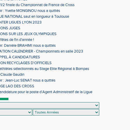
 1/2 finale du Championnat de France de Cross
ir : Yvette MONGINOU nous a quittés
 NATIONAL saut en longueur à Toulouse
NTER LIGUES LYON 2023
IONS JUGES
IONS SUR LES JEUX OLYMPIQUES
fêtes de fin d'année !
ir: Danièle BRAHIMI nous a quittés
TION CALENDRIER - Championnats en salle 2023
APPEL À CANDIDATURES
ON RECYCLAGES D'OFFICIELS
 athlètes sélectionnés au Stage Elite Régional à Bompas
 Claude Gaudin
ir : Jean-Luc SENAT nous a quittés
GE LAO DES CROSS
andidature pour le poste d’Agent Administratif de la Ligue
sme d’Occitanie