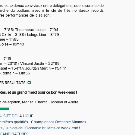
ès les cadeaux conviviaux entre délégations, quelle surprise de
arche du podium, avec à la clé de très nombreux records
res performances de la saison :
– 7’’85/ Thoumieux Louise – 7’’94
Carla – 8’’88 / Lelage Lina – 8’’79
thée – 1m65
Eloïse – 10m40
– 7’’15
n – 23’’31 / Vincent Justin – 22’’89
ef – 1’54’’17/ Jourdan Martin – 1’54’’14
ve Romain – 13m56
ES RÉSULTATS
ICI
ètes, et un grand merci pour ce bon week-end !
a délégation, Marisa, Chantal, Jocelyn et André.
 SITE DE LA LIGUE
 athlètes qualifiés - Championnat Occitanie Minimes
s en salle
s / Juniors de l'Occitanie brillants ce week-end !
 CANDIDATURES