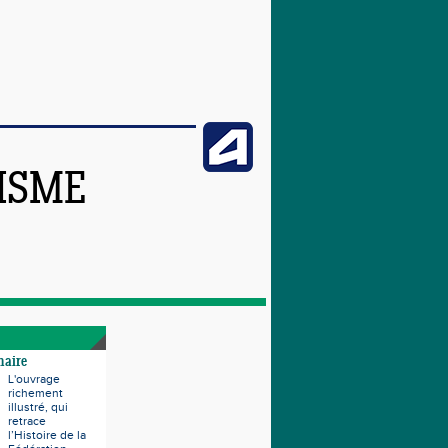
TISME
naire
L'ouvrage
richement
illustré, qui
retrace
l’Histoire de la