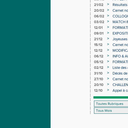
>
21/02
Résultats
>
20/02
Carnet no
>
06/02
COLLOQUE
>
03/02
MATCH I
>
12/01
FORMAT
>
09/01
EXPOSIT
>
21/12
Joyeuses 
>
15/12
Carnet no
>
12/12
MODIFICA
>
06/12
INFO & 
>
05/12
FORMATI
>
02/12
Liste des
>
31/10
Décès de
>
27/10
Carnet no
>
20/10
CHALLEN
>
12/10
Appel à c
d’Athléti