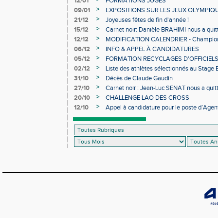
12/01
FORMATIONS JUGES
>
09/01
EXPOSITIONS SUR LES JEUX OLYMPIQ
>
21/12
Joyeuses fêtes de fin d'année !
>
15/12
Carnet noir: Danièle BRAHIMI nous a quit
>
12/12
MODIFICATION CALENDRIER - Championn
>
06/12
INFO & APPEL À CANDIDATURES
>
05/12
FORMATION RECYCLAGES D'OFFICIEL
>
02/12
Liste des athlètes sélectionnés au Stage
>
31/10
Décès de Claude Gaudin
>
27/10
Carnet noir : Jean-Luc SENAT nous a quit
>
20/10
CHALLENGE LAO DES CROSS
>
12/10
Appel à candidature pour le poste d’Agent
d’Athlétisme d’Occitanie