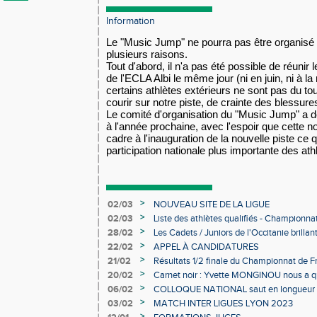
Information
Le "Music Jump" ne pourra pas être organisé
plusieurs raisons.
Tout d'abord, il n'a pas été possible de réunir 
de l'ECLA Albi le même jour (ni en juin, ni à la
certains
athlètes extérieurs ne sont pas du to
courir sur notre piste, de crainte des blessure
Le comité d'organisation du "Music Jump" a d
à l'année prochaine, avec l'espoir que cette no
cadre à l'inauguration de la nouvelle piste ce 
participation nationale plus importante des ath
>
02/03
NOUVEAU SITE DE LA LIGUE
>
02/03
Liste des athlètes qualifiés - Championn
Individuels en salle
>
28/02
Les Cadets / Juniors de l'Occitanie brilla
>
22/02
APPEL À CANDIDATURES
>
21/02
Résultats 1/2 finale du Championnat de F
>
20/02
Carnet noir : Yvette MONGINOU nous a q
>
06/02
COLLOQUE NATIONAL saut en longueur 
>
03/02
MATCH INTER LIGUES LYON 2023
>