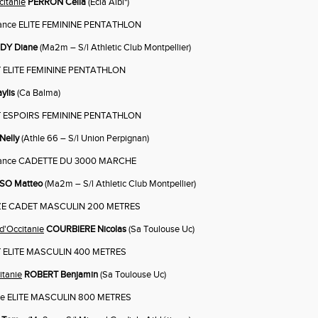
citanie
PERRON Célia
(Ecla Albi*)
nce ELITE FEMININE PENTATHLON
DY Diane
(Ma2m – S/l Athletic Club Montpellier)
 ELITE FEMININE PENTATHLON
ylis
(Ca Balma)
 ESPOIRS FEMININE PENTATHLON
elly
(Athle 66 – S/l Union Perpignan)
ance CADETTE DU 3000 MARCHE
SO Matteo
(Ma2m – S/l Athletic Club Montpellier)
ZE CADET MASCULIN 200 METRES
d'Occitanie
COURBIERE Nicolas
(Sa Toulouse Uc)
 ELITE MASCULIN 400 METRES
itanie
ROBERT Benjamin
(Sa Toulouse Uc)
e ELITE MASCULIN 800 METRES