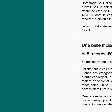
Dommage pour Nicol
prévoit pas la séle
référence était de
AIGOUY dont la comp
reportée, alors qu'ell
La commission de séle
à venir.
Une belle mois
et 8 records d'
5 titres de champions 
Félicitations à ces a
France des catégorie
bronze et d'argent, l
étaient en verve et 
medal table, un peu 
devons élargir notre b
Que leur réussite con
nos actions qui pour l
non listés, mais égalem