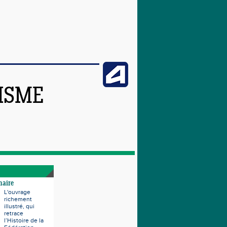
TISME
naire
L'ouvrage
richement
illustré, qui
retrace
l’Histoire de la