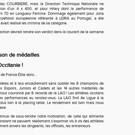
as COURBIERE, mais la Direction Technique Nationale ne
ction d'un 4 x 400, et pour Hilary dont la performance de
 6 m 70 en Longueur Femme. Dommage également pour Jona
étition européenne référente à LEIRA au Portugal, a été
e avait réalisé les minima de sa catégorie.
ction devrait rendre son verdict dans le courant de la semaine
son de médailles
Occitanie !
de France Élite donc...
thlètes et à leur encadrement sans oublier les 8 champions de
s Espoirs, Juniors et Cadets et les 14 autres médaillés de
e tout couronné par 8 records de la LAO ! Les athlètes occitans
les performances au rendez-vous. La LAO finit 4e Ligue à la
plus loin à la placing table. Le rendement est bon mais nous
ase.
tinue de sous-tendre notre motivation, de celle qui alimente
'instant ne peuvent réellement s'exprimer vis à vis des athlètes
ent envers les dirigeants, les officiels, les entraineurs.