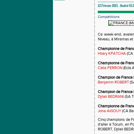
22 Février 2021 - André OLI
Compétitions
Ce week-end, avaient
Niveau, à Miramas et
Championne de France
Hilary KPATCHA
(CA
Championne de France
Célia PERRON
(Ecla A
Champion de France É
Benjamin ROBERT
(S
Champion de France É
Djilali BEDRANI
(SA T
Championne de Franc
Jona AIGOUY
(CA Ba
Cinq champions de Fr
d'aller à Torum, en 
ROBERT, Djilali BED