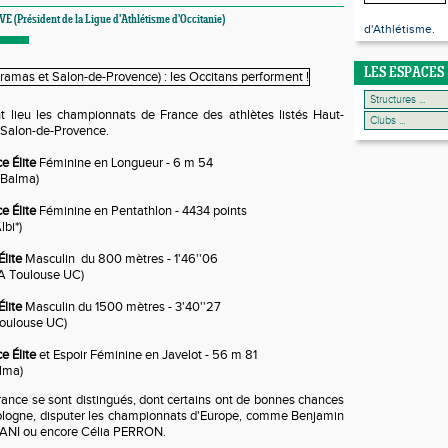
VE (Président de la Ligue d'Athlétisme d'Occitanie)
d'Athlétisme.
LES ESPACES
 lieu les championnats de France des athlètes listés Haut-
 Salon-de-Provence.
 Élite
Féminine en Longueur - 6 m 54
 Balma)
 Élite
Féminine en Pentathlon - 4434 points
lbi*)
lite
Masculin du 800 mètres - 1'46''06
A Toulouse UC)
lite
Masculin du 1500 mètres - 3'40''27
oulouse UC)
e Élite
et Espoir Féminine en Javelot - 56 m 81
lma)
ance se sont distingués, dont certains ont de bonnes chances
Pologne, disputer les championnats d'Europe, comme Benjamin
RANI ou encore Célia PERRON.