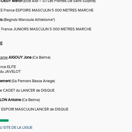
-DEGY Martin
(Ecla Albi – S/l Les Pointes De Saint Sulpice)
E France ESPOIRS MASCULIN 5 000 METRES MARCHE
is
(Bagnols Marcoule Athletisme*)
 France JUNIORS MASCULIN 5 000 METRES MARCHE
CE
tanie
AIGOUY Jona
(Ca Balma)
nce ELITE
 du JAVELOT
ement
(Sa Pamiers Basse Ariege)
e CADET du LANCER de DISQUE
LON Antoine
(Ca Balma)
 ESPOIR MASCULIN LANCER de DISQUE
 SITE DE LA LIGUE