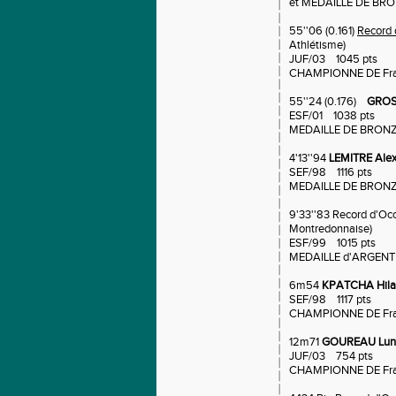
et MEDAILLE DE BRO
55''06 (0.161)
Record 
Athlétisme)
JUF/03 1045 pts
CHAMPIONNE DE Fra
55''24 (0.176)
GROS
ESF/01 1038 pts
MEDAILLE DE BRONZ
4'13''94
LEMITRE Ale
SEF/98 1116 pts
MEDAILLE DE BRONZ
9'33''83 Record d'Oc
Montredonnaise)
ESF/99 1015 pts
MEDAILLE d'ARGENT
6m54
KPATCHA Hila
SEF/98 1117 pts
CHAMPIONNE DE Fra
12m71
GOUREAU Lu
JUF/03 754 pts
CHAMPIONNE DE Fra