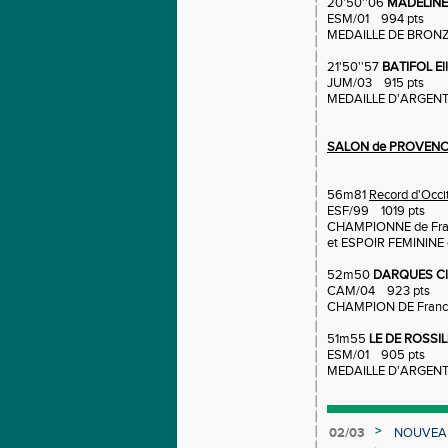
20'50''06
MADELINE
ESM/01 994 pts
MEDAILLE DE BRONZ
21'50''57
BATIFOL Ell
JUM/03 915 pts
MEDAILLE D'ARGENT
SALON de PROVEN
56m81
Record d'Occi
ESF/99 1019 pts
CHAMPIONNE de Fra
et ESPOIR FEMININE
52m50
DARQUES Cl
CAM/04 923 pts
CHAMPION DE Franc
51m55
LE DE ROSSIL
ESM/01 905 pts
MEDAILLE D'ARGENT
>
02/03
NOUVEAU