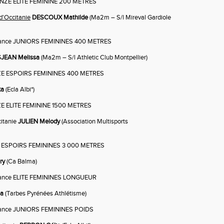
NZE ELITE FEMININE 200 METRES
d'Occitanie
DESCOUX Mathilde
(Ma2m – S/l Mireval Gardiole
nce JUNIORS FEMININES 400 METRES
JEAN Melissa
(Ma2m – S/l Athletic Club Montpellier)
E ESPOIRS FEMININES 400 METRES
xa
(Ecla Albi*)
E ELITE FEMININE 1500 METRES
citanie
JULIEN Melody
(Association Multisports
 ESPOIRS FEMININES 3 000 METRES
ry
(Ca Balma)
nce ELITE FEMININES LONGUEUR
na
(Tarbes Pyrénées Athlétisme)
nce JUNIORS FEMININES POIDS