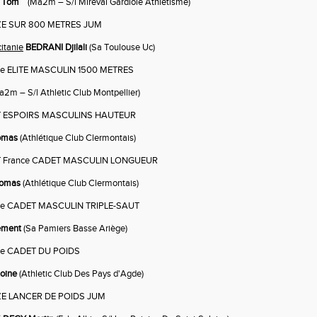
 Tom
(Ma2m – S/l Mireval Gardiole Athlétisme)
ZE SUR 800 METRES JUM
itanie
BEDRANI Djilali
(Sa Toulouse Uc)
e ELITE MASCULIN 1500 METRES
a2m – S/l Athletic Club Montpellier)
T ESPOIRS MASCULINS HAUTEUR
omas
(Athlétique Club Clermontais)
T France CADET MASCULIN LONGUEUR
omas
(Athlétique Club Clermontais)
e CADET MASCULIN TRIPLE-SAUT
ement
(Sa Pamiers Basse Ariège)
e CADET DU POIDS
oine
(Athletic Club Des Pays d'Agde)
E LANCER DE POIDS JUM