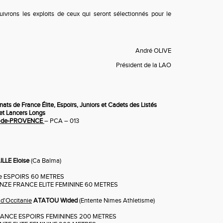
ivrons les exploits de ceux qui seront sélectionnés pour le
André OLIVE
Président de la LAO
ts de France Élite, Espoirs, Juniors et Cadets des Listés
e et Lancers Longs
-de-PROVENCE
– PCA – 013
ILLE Eloise
(Ca Balma)
e ESPOIRS 60 METRES
ONZE FRANCE ELITE FEMININE 60 METRES
d'Occitanie
ATATOU Wided
(Entente Nimes Athletisme)
ANCE ESPOIRS FEMININES 200 METRES