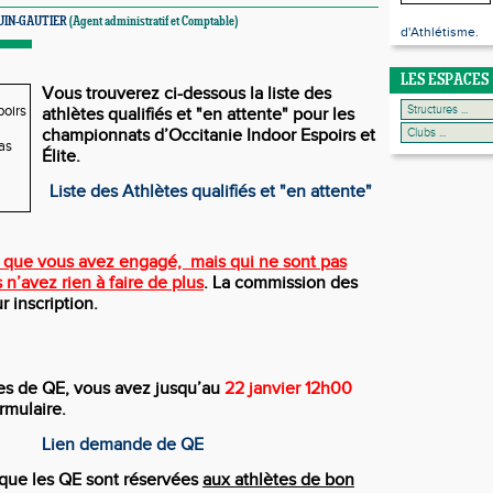
RUIN-GAUTIER
(Agent administratif et Comptable)
d'Athlétisme.
LES ESPACES
Vous trouverez ci-dessous la liste des
athlètes qualifiés et "en attente" pour les
championnats d’Occitanie Indoor Espoirs et
Élite.
Liste des Athlètes qualifiés et "en attente"
s que vous avez engagé, mais qui ne sont pas
s n’avez rien à faire de plus
. La commission des
 inscription.
s de QE, vous avez jusqu’au
22 janvier 12h00
rmulaire.
Lien demande de QE
 que les QE sont réservées
aux athlètes de bon