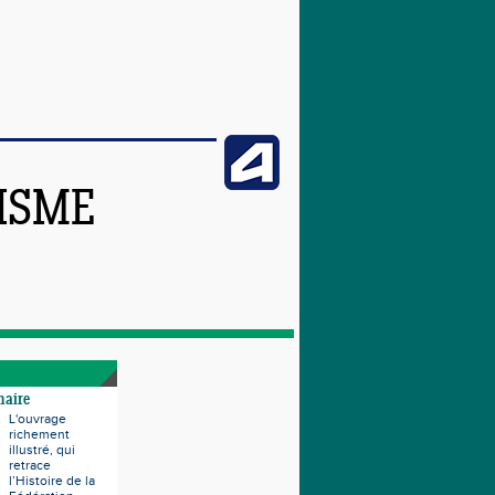
TISME
naire
L'ouvrage
richement
illustré, qui
retrace
l’Histoire de la