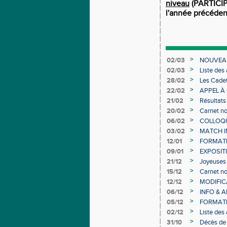
niveau
(PARTICI
l'année précéden
>
02/03
NOUVEAU
>
02/03
Liste des
Individuel
>
28/02
Les Cadet
>
22/02
APPEL À
>
21/02
Résultats
>
20/02
Carnet no
>
06/02
COLLOQUE
>
03/02
MATCH I
>
12/01
FORMAT
>
09/01
EXPOSIT
>
21/12
Joyeuses 
>
15/12
Carnet no
>
12/12
MODIFICA
>
06/12
INFO & 
>
05/12
FORMATI
>
02/12
Liste des
>
31/10
Décès de