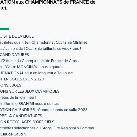
PATION aux CHAMPIONNATS de FRANCE de
te).
 SITE DE LA LIGUE
 athlètes qualifiés - Championnat Occitanie Minimes
s en salle
s / Juniors de l'Occitanie brillants ce week-end !
 CANDIDATURES
 1/2 finale du Championnat de France de Cross
ir : Yvette MONGINOU nous a quittés
 NATIONAL saut en longueur à Toulouse
NTER LIGUES LYON 2023
IONS JUGES
IONS SUR LES JEUX OLYMPIQUES
fêtes de fin d'année !
ir: Danièle BRAHIMI nous a quittés
TION CALENDRIER - Championnats en salle 2023
APPEL À CANDIDATURES
ON RECYCLAGES D'OFFICIELS
 athlètes sélectionnés au Stage Elite Régional à Bompas
 Claude Gaudin