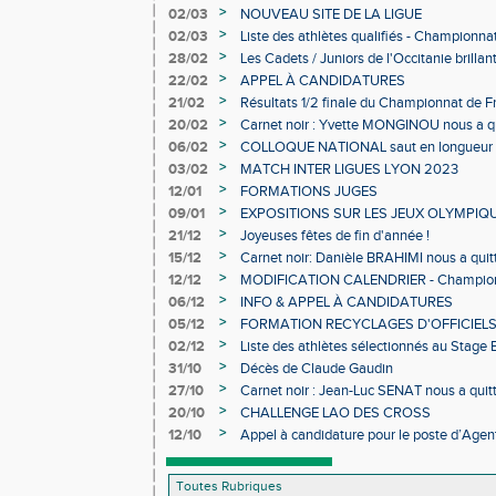
>
02/03
NOUVEAU SITE DE LA LIGUE
>
02/03
Liste des athlètes qualifiés - Championn
Individuels en salle
>
28/02
Les Cadets / Juniors de l'Occitanie brilla
>
22/02
APPEL À CANDIDATURES
>
21/02
Résultats 1/2 finale du Championnat de F
>
20/02
Carnet noir : Yvette MONGINOU nous a q
>
06/02
COLLOQUE NATIONAL saut en longueur 
>
03/02
MATCH INTER LIGUES LYON 2023
>
12/01
FORMATIONS JUGES
>
09/01
EXPOSITIONS SUR LES JEUX OLYMPIQ
>
21/12
Joyeuses fêtes de fin d'année !
>
15/12
Carnet noir: Danièle BRAHIMI nous a quit
>
12/12
MODIFICATION CALENDRIER - Championn
>
06/12
INFO & APPEL À CANDIDATURES
>
05/12
FORMATION RECYCLAGES D'OFFICIEL
>
02/12
Liste des athlètes sélectionnés au Stage
>
31/10
Décès de Claude Gaudin
>
27/10
Carnet noir : Jean-Luc SENAT nous a quit
>
20/10
CHALLENGE LAO DES CROSS
>
12/10
Appel à candidature pour le poste d’Agent
d’Athlétisme d’Occitanie