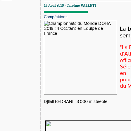
14 Août 2019 - Caroline VALENTI
Compétitions
La b
sema
"La 
d'A
off
Séle
en 
pou
du 
Djilali BEDRANI : 3.000 m steeple