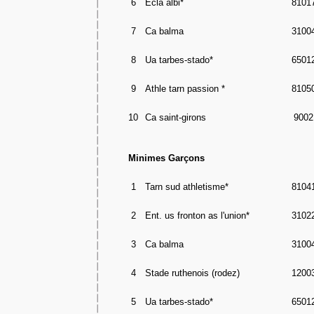
6
Ecla albi*
8101
7
Ca balma
3100
8
Ua tarbes-stado*
6501
9
Athle tarn passion *
8105
10
Ca saint-girons
9002
Minimes Garçons
1
Tarn sud athletisme*
8104
2
Ent. us fronton as l'union*
3102
3
Ca balma
3100
4
Stade ruthenois (rodez)
1200
5
Ua tarbes-stado*
6501