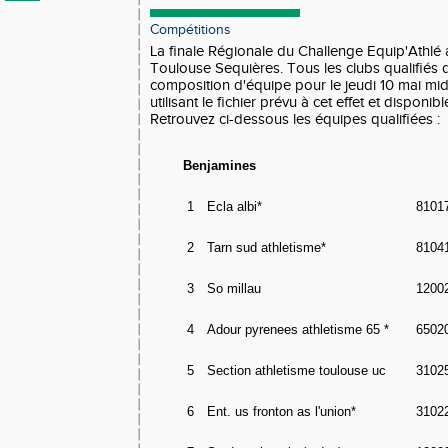
Compétitions
La finale Régionale du Challenge Equip'Athlé 
Toulouse Sequières. Tous les clubs qualifiés d
composition d'équipe pour le jeudi 10 mai midi
utilisant le fichier prévu à cet effet et disponi
Retrouvez ci-dessous les équipes qualifiées :
Benjamines
1
Ecla albi*
8101
2
Tarn sud athletisme*
8104
3
So millau
1200
4
Adour pyrenees athletisme 65 *
6502
5
Section athletisme toulouse uc
3102
6
Ent. us fronton as l'union*
3102