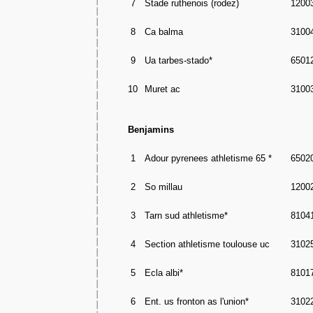
7
Stade ruthenois (rodez)
1200
8
Ca balma
3100
9
Ua tarbes-stado*
6501
10
Muret ac
3100
Benjamins
1
Adour pyrenees athletisme 65 *
6502
2
So millau
1200
3
Tarn sud athletisme*
8104
4
Section athletisme toulouse uc
3102
5
Ecla albi*
8101
6
Ent. us fronton as l'union*
3102