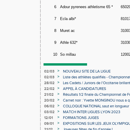
6
Adour pyrenees athletisme 65 *
6502
7
Ecla albi*
8101
8
Muret ac
3100
9
Athle 632*
3103
10
So millau
1200
>
02/03
NOUVEAU SITE DE LA LIGUE
>
02/03
Liste des athlètes qualifiés - Championn
Individuels en salle
>
28/02
Les Cadets / Juniors de l'Occitanie brilla
>
22/02
APPEL À CANDIDATURES
>
21/02
Résultats 1/2 finale du Championnat de F
>
20/02
Carnet noir : Yvette MONGINOU nous a q
>
06/02
COLLOQUE NATIONAL saut en longueur 
>
03/02
MATCH INTER LIGUES LYON 2023
>
12/01
FORMATIONS JUGES
>
09/01
EXPOSITIONS SUR LES JEUX OLYMPIQ
>
21/12
Joyeuses fêtes de fin d'année !