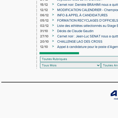
>
15/12
Carnet noir: Danièle BRAHIMI nous a quit
>
12/12
MODIFICATION CALENDRIER - Championn
>
06/12
INFO & APPEL À CANDIDATURES
>
05/12
FORMATION RECYCLAGES D'OFFICIEL
>
02/12
Liste des athlètes sélectionnés au Stage
>
31/10
Décès de Claude Gaudin
>
27/10
Carnet noir : Jean-Luc SENAT nous a quit
>
20/10
CHALLENGE LAO DES CROSS
>
12/10
Appel à candidature pour le poste d’Agent
d’Athlétisme d’Occitanie