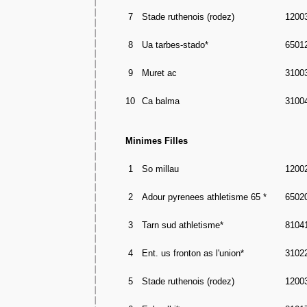
7
Stade ruthenois (rodez)
1200
8
Ua tarbes-stado*
6501
9
Muret ac
3100
10
Ca balma
3100
Minimes Filles
1
So millau
1200
2
Adour pyrenees athletisme 65 *
6502
3
Tarn sud athletisme*
8104
4
Ent. us fronton as l'union*
3102
5
Stade ruthenois (rodez)
1200