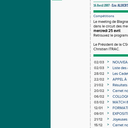
16 Avril 2007 -
Eric ALBER
Compétitions
Le meeting de Blagnac
dans le circuit des m
mercredi 25 avril
.
Retrouvez le program
Le Président de la CS
Christian ITRAC.
>
02/03
NOUVEAU
>
02/03
Liste des
Individuel
>
28/02
Les Cadet
>
22/02
APPEL À
>
21/02
Résultats
>
20/02
Carnet no
>
06/02
COLLOQUE
>
03/02
MATCH I
>
12/01
FORMAT
>
09/01
EXPOSIT
>
21/12
Joyeuses 
>
15/12
Carnet no