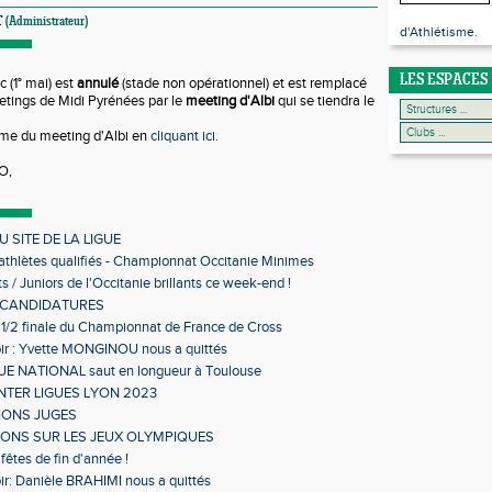
T
(Administrateur)
d'Athlétisme.
LES ESPACES
 (1° mai) est
annulé
(stade non opérationnel) et est remplacé
eetings de Midi Pyrénées par le
meeting d'Albi
qui se tiendra le
me du meeting d'Albi en
cliquant ici.
O,
 SITE DE LA LIGUE
 athlètes qualifiés - Championnat Occitanie Minimes
s en salle
s / Juniors de l'Occitanie brillants ce week-end !
 CANDIDATURES
 1/2 finale du Championnat de France de Cross
ir : Yvette MONGINOU nous a quittés
 NATIONAL saut en longueur à Toulouse
NTER LIGUES LYON 2023
IONS JUGES
IONS SUR LES JEUX OLYMPIQUES
fêtes de fin d'année !
ir: Danièle BRAHIMI nous a quittés