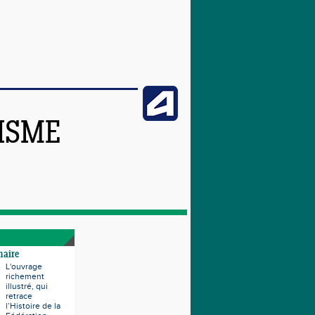
TISME
naire
L'ouvrage
richement
illustré, qui
retrace
l’Histoire de la