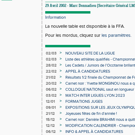
29 Avril 2002 - Marc Donnadieu (Secrétaire Général L
Information
La nouvelle table est disponible à la FFA.
Pour les mordus, cliquez sur
les paramètres
.
>
02/03
NOUVEAU SITE DE LA LIGUE
>
02/03
Liste des athlètes qualifiés - Championn
Individuels en salle
>
28/02
Les Cadets / Juniors de l'Occitanie brilla
>
22/02
APPEL À CANDIDATURES
>
21/02
Résultats 1/2 finale du Championnat de F
>
20/02
Carnet noir : Yvette MONGINOU nous a q
>
06/02
COLLOQUE NATIONAL saut en longueur 
>
03/02
MATCH INTER LIGUES LYON 2023
>
12/01
FORMATIONS JUGES
>
09/01
EXPOSITIONS SUR LES JEUX OLYMPIQ
>
21/12
Joyeuses fêtes de fin d'année !
>
15/12
Carnet noir: Danièle BRAHIMI nous a quit
>
12/12
MODIFICATION CALENDRIER - Championn
>
06/12
INFO & APPEL À CANDIDATURES