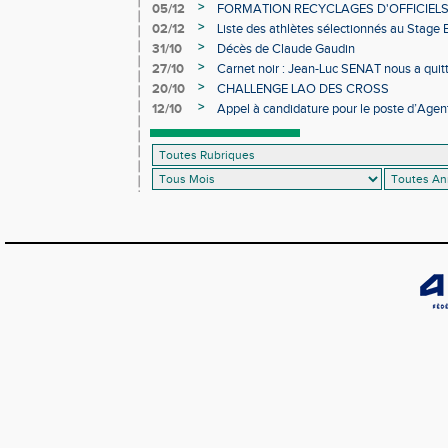
>
05/12
FORMATION RECYCLAGES D'OFFICIEL
>
02/12
Liste des athlètes sélectionnés au Stage
>
31/10
Décès de Claude Gaudin
>
27/10
Carnet noir : Jean-Luc SENAT nous a quit
>
20/10
CHALLENGE LAO DES CROSS
>
12/10
Appel à candidature pour le poste d’Agent
d’Athlétisme d’Occitanie