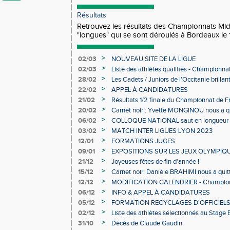
Résultats
Retrouvez les résultats des Championnats Mi
"longues" qui se sont déroulés à Bordeaux le 
>
02/03
NOUVEAU SITE DE LA LIGUE
>
02/03
Liste des athlètes qualifiés - Championn
Individuels en salle
>
28/02
Les Cadets / Juniors de l'Occitanie brilla
>
22/02
APPEL À CANDIDATURES
>
21/02
Résultats 1/2 finale du Championnat de F
>
20/02
Carnet noir : Yvette MONGINOU nous a q
>
06/02
COLLOQUE NATIONAL saut en longueur 
>
03/02
MATCH INTER LIGUES LYON 2023
>
12/01
FORMATIONS JUGES
>
09/01
EXPOSITIONS SUR LES JEUX OLYMPIQ
>
21/12
Joyeuses fêtes de fin d'année !
>
15/12
Carnet noir: Danièle BRAHIMI nous a quit
>
12/12
MODIFICATION CALENDRIER - Championn
>
06/12
INFO & APPEL À CANDIDATURES
>
05/12
FORMATION RECYCLAGES D'OFFICIEL
>
02/12
Liste des athlètes sélectionnés au Stage
>
31/10
Décès de Claude Gaudin