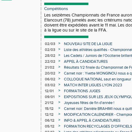
Compétitions
Les seizièmes Championnats de France auront li
Elancourt (78) jumelés avec les critériums nati
doivent être expédiées avant le 11 mai. Les dos
à la ligue ou sur le site de la FFA.
>
02/03
NOUVEAU SITE DE LA LIGUE
>
02/03
Liste des athlètes qualifiés - Championn
Individuels en salle
>
28/02
Les Cadets / Juniors de l'Occitanie brilla
>
22/02
APPEL À CANDIDATURES
>
21/02
Résultats 1/2 finale du Championnat de F
>
20/02
Carnet noir : Yvette MONGINOU nous a q
>
06/02
COLLOQUE NATIONAL saut en longueur 
>
03/02
MATCH INTER LIGUES LYON 2023
>
12/01
FORMATIONS JUGES
>
09/01
EXPOSITIONS SUR LES JEUX OLYMPIQ
>
21/12
Joyeuses fêtes de fin d'année !
>
15/12
Carnet noir: Danièle BRAHIMI nous a quit
>
12/12
MODIFICATION CALENDRIER - Championn
>
06/12
INFO & APPEL À CANDIDATURES
>
05/12
FORMATION RECYCLAGES D'OFFICIEL
>