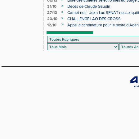
02/12
Liste des athlètes sélectionnés au Stage
>
31/10
Décès de Claude Gaudin
>
27/10
Carnet noir : Jean-Luc SENAT nous a quit
>
20/10
CHALLENGE LAO DES CROSS
>
12/10
Appel à candidature pour le poste d’Agent
d’Athlétisme d’Occitanie