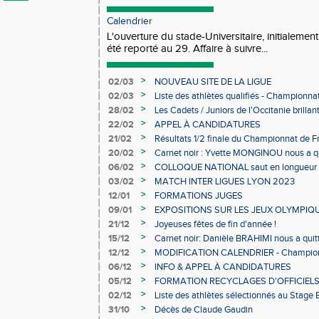
Calendrier
L'ouverture du stade-Universitaire, initialement
été reporté au 29. Affaire à suivre...
>
02/03
NOUVEAU SITE DE LA LIGUE
>
02/03
Liste des athlètes qualifiés - Championn
Individuels en salle
>
28/02
Les Cadets / Juniors de l'Occitanie brilla
>
22/02
APPEL À CANDIDATURES
>
21/02
Résultats 1/2 finale du Championnat de F
>
20/02
Carnet noir : Yvette MONGINOU nous a q
>
06/02
COLLOQUE NATIONAL saut en longueur 
>
03/02
MATCH INTER LIGUES LYON 2023
>
12/01
FORMATIONS JUGES
>
09/01
EXPOSITIONS SUR LES JEUX OLYMPIQ
>
21/12
Joyeuses fêtes de fin d'année !
>
15/12
Carnet noir: Danièle BRAHIMI nous a quit
>
12/12
MODIFICATION CALENDRIER - Championn
>
06/12
INFO & APPEL À CANDIDATURES
>
05/12
FORMATION RECYCLAGES D'OFFICIEL
>
02/12
Liste des athlètes sélectionnés au Stage
>
31/10
Décès de Claude Gaudin