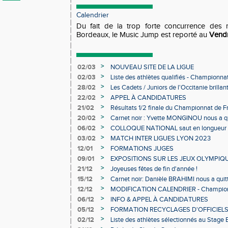
Calendrier
Du fait de la trop forte concurrence des m
Bordeaux, le Music Jump est reporté au
Vendr
>
02/03
NOUVEAU SITE DE LA LIGUE
>
02/03
Liste des athlètes qualifiés - Championn
Individuels en salle
>
28/02
Les Cadets / Juniors de l'Occitanie brilla
>
22/02
APPEL À CANDIDATURES
>
21/02
Résultats 1/2 finale du Championnat de F
>
20/02
Carnet noir : Yvette MONGINOU nous a q
>
06/02
COLLOQUE NATIONAL saut en longueur 
>
03/02
MATCH INTER LIGUES LYON 2023
>
12/01
FORMATIONS JUGES
>
09/01
EXPOSITIONS SUR LES JEUX OLYMPIQ
>
21/12
Joyeuses fêtes de fin d'année !
>
15/12
Carnet noir: Danièle BRAHIMI nous a quit
>
12/12
MODIFICATION CALENDRIER - Championn
>
06/12
INFO & APPEL À CANDIDATURES
>
05/12
FORMATION RECYCLAGES D'OFFICIEL
>
02/12
Liste des athlètes sélectionnés au Stage