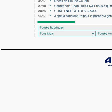
>
31/10
Décès de Claude Gaudin
>
27/10
Carnet noir : Jean-Luc SENAT nous a quit
>
20/10
CHALLENGE LAO DES CROSS
>
12/10
Appel à candidature pour le poste d’Agent
d’Athlétisme d’Occitanie