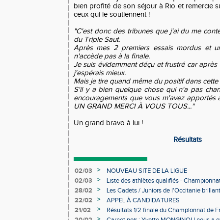
bien profité de son séjour à Rio et remercie
ceux qui le soutiennent !
"C'est donc des tribunes que j'ai du me conte
du Triple Saut.
Après mes 2 premiers essais mordus et u
n'accède pas à la finale.
Je suis évidemment déçu et frustré car après 
j'espérais mieux.
Mais je tire quand même du positif dans cett
S'il y a bien quelque chose qui n'a pas chang
encouragements que vous m'avez apportés av
UN GRAND MERCI À VOUS TOUS..."
Un grand bravo à lui !
Résultats
>
02/03
NOUVEAU SITE DE LA LIGUE
>
02/03
Liste des athlètes qualifiés - Championn
Individuels en salle
>
28/02
Les Cadets / Juniors de l'Occitanie brilla
>
22/02
APPEL À CANDIDATURES
>
21/02
Résultats 1/2 finale du Championnat de F
>