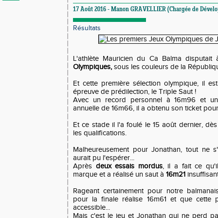
17 Août 2016 - Manon GRAVELLIER (Chargée de Dével
Résultats
L'athlète Mauricien du Ca Balma disputait
Olympiques,
sous les couleurs de la Républiq
Et cette première sélection olympique, il es
épreuve de prédilection, le Triple Saut !
Avec un record personnel à 16m96 et une
annuelle de 16m66, il a obtenu son ticket pou
Et ce stade il l'a foulé le 15 août dernier, d
les qualifications.
Malheureusement pour Jonathan, tout ne s
aurait pu l'espérer...
Après
deux essais mordus
, il a fait ce qu
marque et a réalisé un saut à
16m21
insuffisan
Rageant certainement pour notre balmanais
pour la finale réalise 16m61 et que cette 
accessible...
Mais c'est le jeu et Jonathan qui ne perd pa