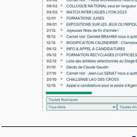
20/02
Carnet noir : Yvette MONGINOU nous a q
>
06/02
COLLOQUE NATIONAL saut en longueur 
>
03/02
MATCH INTER LIGUES LYON 2023
>
12/01
FORMATIONS JUGES
>
09/01
EXPOSITIONS SUR LES JEUX OLYMPIQ
>
21/12
Joyeuses fêtes de fin d'année !
>
15/12
Carnet noir: Danièle BRAHIMI nous a quit
>
12/12
MODIFICATION CALENDRIER - Championn
>
06/12
INFO & APPEL À CANDIDATURES
>
05/12
FORMATION RECYCLAGES D'OFFICIEL
>
02/12
Liste des athlètes sélectionnés au Stage
>
31/10
Décès de Claude Gaudin
>
27/10
Carnet noir : Jean-Luc SENAT nous a quit
>
20/10
CHALLENGE LAO DES CROSS
>
12/10
Appel à candidature pour le poste d’Agent
d’Athlétisme d’Occitanie