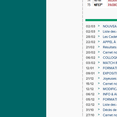
>
02/03
NOUVEAU
>
02/03
Liste des
Individuel
>
28/02
Les Cadet
>
22/02
APPEL À
>
21/02
Résultats
>
20/02
Carnet no
>
06/02
COLLOQUE
>
03/02
MATCH I
>
12/01
FORMAT
>
09/01
EXPOSIT
>
21/12
Joyeuses 
>
15/12
Carnet no
>
12/12
MODIFICA
>
06/12
INFO & 
>
05/12
FORMATI
>
02/12
Liste des
>
31/10
Décès de
>
27/10
Carnet no