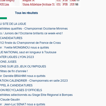
Tous les résultats
 SITE DE LA LIGUE
 athlètes qualifiés - Championnat Occitanie Minimes
s en salle
s / Juniors de l'Occitanie brillants ce week-end !
 CANDIDATURES
 1/2 finale du Championnat de France de Cross
ir : Yvette MONGINOU nous a quittés
 NATIONAL saut en longueur à Toulouse
NTER LIGUES LYON 2023
IONS JUGES
IONS SUR LES JEUX OLYMPIQUES
fêtes de fin d'année !
ir: Danièle BRAHIMI nous a quittés
TION CALENDRIER - Championnats en salle 2023
APPEL À CANDIDATURES
ON RECYCLAGES D'OFFICIELS
 athlètes sélectionnés au Stage Elite Régional à Bompas
 Claude Gaudin
ir : Jean-Luc SENAT nous a quittés