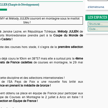
ELLIER (Chargée de Développement)
d'Athlétisme.
LES ESPACES
, à Janske Lazne, en République Tchèque,
Mélody JULIEN
de
ports Montredonaise prendra part à la
Coupe du Monde de
 Cadets !
te des courses hors stade, il s'agira de la
première sélection
a déjà couru le 10km en 38"57 mais elle a surtout pris la
4ème
ats de France cadettes
de courses en montagne, le 29 mai
ette discipline et des sélections internationales !
de l'EA Pays de Foix a une nouvelle fois brillé aux
ce en prenant la médaille de bronze !
ement obtenu sa place en équipe de France pour participer aux
e de Courses en Montagne le 2 juillet à Arco en Italie ! Il
ction en Équipe de France !