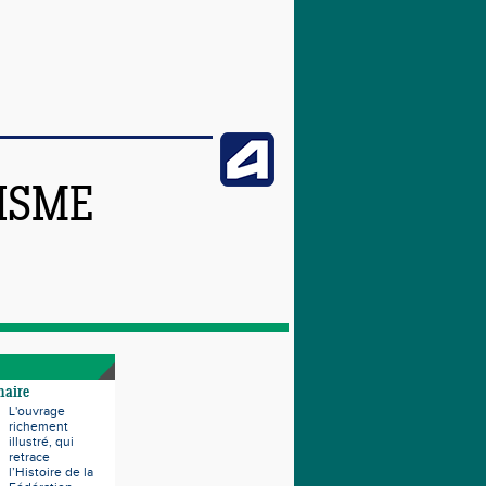
TISME
naire
L'ouvrage
richement
illustré, qui
retrace
l’Histoire de la