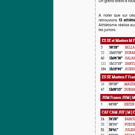
Un grand bravo à tous
A noter que sur ce
retrouvions
13 athlèt
Athlétisme réalise au
les juniors.