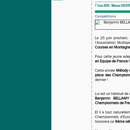
7 Juin 2016 - Manon GRAV
Compétitions
Le 25 juin prochain
l'Association Multis
Courses en Montagne
Pour cette jeune adep
en Equipe de France !
Cette année
Mélody
place des Championn
dernier !
Lui est un habitué de c
Benjamin BELLAMY
Championnats de Fran
Et il a tout naturell
Championnats d'Europ
honorera sa
9ème séle