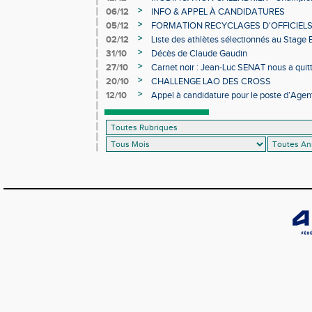
>
06/12
INFO & APPEL À CANDIDATURES
>
05/12
FORMATION RECYCLAGES D'OFFICIEL
>
02/12
Liste des athlètes sélectionnés au Stage
>
31/10
Décès de Claude Gaudin
>
27/10
Carnet noir : Jean-Luc SENAT nous a quit
>
20/10
CHALLENGE LAO DES CROSS
>
12/10
Appel à candidature pour le poste d’Agent
d’Athlétisme d’Occitanie