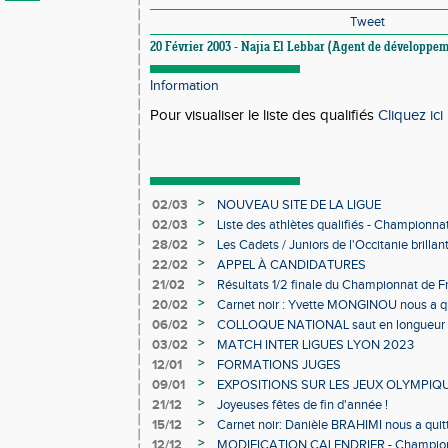
Tweet
20 Février 2003 - Najia El Lebbar (Agent de développem
Information
Pour visualiser le liste des qualifiés
Cliquez ici
>
02/03
NOUVEAU SITE DE LA LIGUE
>
02/03
Liste des athlètes qualifiés - Championn
Individuels en salle
>
28/02
Les Cadets / Juniors de l'Occitanie brilla
>
22/02
APPEL À CANDIDATURES
>
21/02
Résultats 1/2 finale du Championnat de F
>
20/02
Carnet noir : Yvette MONGINOU nous a q
>
06/02
COLLOQUE NATIONAL saut en longueur 
>
03/02
MATCH INTER LIGUES LYON 2023
>
12/01
FORMATIONS JUGES
>
09/01
EXPOSITIONS SUR LES JEUX OLYMPIQ
>
21/12
Joyeuses fêtes de fin d'année !
>
15/12
Carnet noir: Danièle BRAHIMI nous a quit
>
12/12
MODIFICATION CALENDRIER - Championn