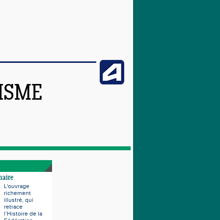
TISME
naire
L'ouvrage
richement
illustré, qui
retrace
l’Histoire de la