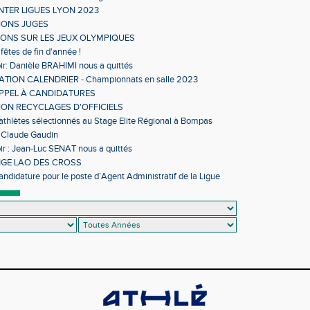
NTER LIGUES LYON 2023
IONS JUGES
IONS SUR LES JEUX OLYMPIQUES
fêtes de fin d'année !
ir: Danièle BRAHIMI nous a quittés
TION CALENDRIER - Championnats en salle 2023
APPEL À CANDIDATURES
ON RECYCLAGES D'OFFICIELS
 athlètes sélectionnés au Stage Elite Régional à Bompas
 Claude Gaudin
ir : Jean-Luc SENAT nous a quittés
GE LAO DES CROSS
andidature pour le poste d’Agent Administratif de la Ligue
sme d’Occitanie