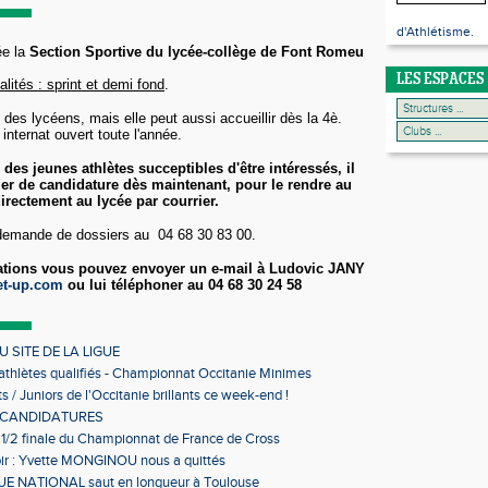
d'Athlétisme.
e la
Section Sportive du lycée-collège de Font Romeu
LES ESPACES
alités : sprint et demi fond
.
des lycéens, mais elle peut aussi accueillir dès la 4è.
nternat ouvert toute l'année.
des jeunes athlètes succeptibles d'être intéressés, il
sier de candidature dès maintenant, pour le rendre au
directement au lycée par courrier.
emande de dossiers au 04 68 30 83 00.
ations vous pouvez envoyer un e-mail à Ludovic JANY
t-up.com
ou lui téléphoner au 04 68 30 24 58
 SITE DE LA LIGUE
 athlètes qualifiés - Championnat Occitanie Minimes
s en salle
s / Juniors de l'Occitanie brillants ce week-end !
 CANDIDATURES
 1/2 finale du Championnat de France de Cross
ir : Yvette MONGINOU nous a quittés
 NATIONAL saut en longueur à Toulouse