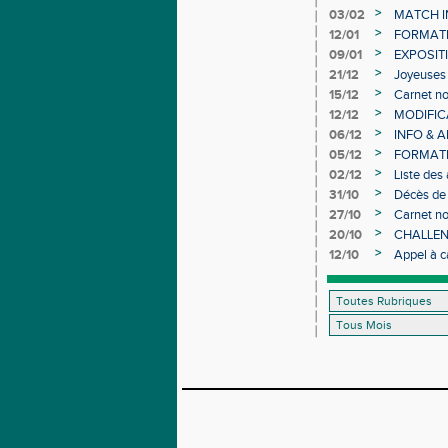
>
03/02
MATCH I
>
12/01
FORMAT
>
09/01
EXPOSIT
>
21/12
Joyeuses 
>
15/12
Carnet no
>
12/12
MODIFICA
>
06/12
INFO & 
>
05/12
FORMATI
>
02/12
Liste des
>
31/10
Décès de
>
27/10
Carnet no
>
20/10
CHALLEN
>
12/10
Appel à c
d’Athléti