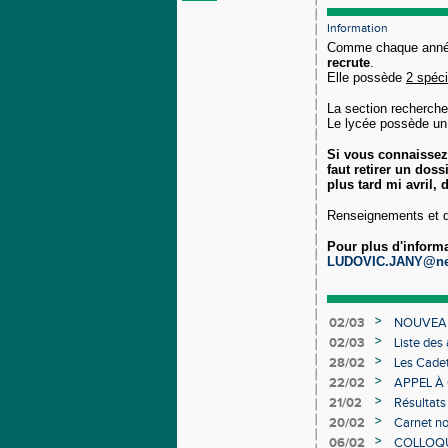
Information
Comme chaque anné
recrute
.
Elle possède
2 spéci
La section recherche 
Le lycée possède un i
Si vous connaissez 
faut retirer un dos
plus tard mi avril, 
Renseignements et d
Pour plus d'inform
LUDOVIC.JANY@ne
>
02/03
NOUVEAU
>
02/03
Liste des
Individuel
>
28/02
Les Cadet
>
22/02
APPEL À
>
21/02
Résultats
>
20/02
Carnet no
>
06/02
COLLOQUE