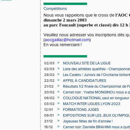
Compétitions
Nous vous rappelons que le cross de
l'AOC 
dimanche 2 mars 2003
au parc Foucault (superbe et classé) dès 12 h
Veuillez nous adresser vos inscriptions dès qu
(
aocgaillac@hotmail.com
)
En vous remerciant !
>
02/03
NOUVEAU SITE DE LA LIGUE
>
02/03
Liste des athlètes qualifiés - Championn
Individuels en salle
>
28/02
Les Cadets / Juniors de l'Occitanie brilla
>
22/02
APPEL À CANDIDATURES
>
21/02
Résultats 1/2 finale du Championnat de F
>
20/02
Carnet noir : Yvette MONGINOU nous a q
>
06/02
COLLOQUE NATIONAL saut en longueur 
>
03/02
MATCH INTER LIGUES LYON 2023
>
12/01
FORMATIONS JUGES
>
09/01
EXPOSITIONS SUR LES JEUX OLYMPIQ
>
21/12
Joyeuses fêtes de fin d'année !
>
15/12
Carnet noir: Danièle BRAHIMI nous a quit