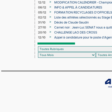
>
12/12
MODIFICATION CALENDRIER - Championn
>
06/12
INFO & APPEL À CANDIDATURES
>
05/12
FORMATION RECYCLAGES D'OFFICIEL
>
02/12
Liste des athlètes sélectionnés au Stage
>
31/10
Décès de Claude Gaudin
>
27/10
Carnet noir : Jean-Luc SENAT nous a quit
>
20/10
CHALLENGE LAO DES CROSS
>
12/10
Appel à candidature pour le poste d’Agent
d’Athlétisme d’Occitanie