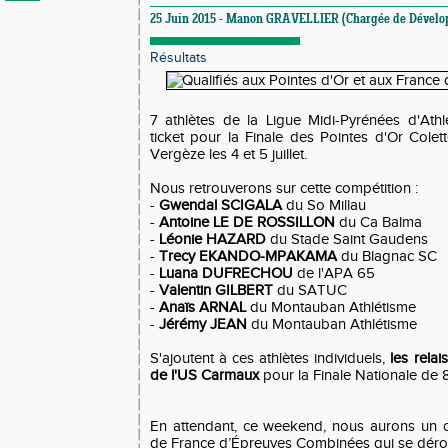
25 Juin 2015 - Manon GRAVELLIER (Chargée de Dével
Résultats
7 athlètes de la Ligue Midi-Pyrénées d'Ath
ticket pour la Finale des Pointes d'Or Colet
Vergèze les 4 et 5 juillet.
Nous retrouverons sur cette compétition :
-
Gwendal SCIGALA
du So Millau
-
Antoine LE DE ROSSILLON
du Ca Balma
-
Léonie HAZARD
du Stade Saint Gaudens
-
Trecy EKANDO-MPAKAMA
du Blagnac SC
-
Luana DUFRECHOU
de l'APA 65
-
Valentin GILBERT
du SATUC
-
Anaïs ARNAL
du Montauban Athlétisme
-
Jérémy JEAN
du Montauban Athlétisme
S'ajoutent à ces athlètes individuels,
les relai
de l'US Carmaux
pour la Finale Nationale d
En attendant, ce weekend, nous aurons un o
de France d’Épreuves Combinées qui se dérou