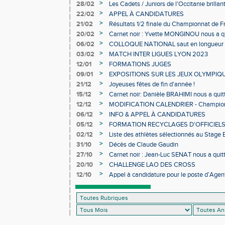
Individuels en salle
>
28/02
Les Cadets / Juniors de l'Occitanie brilla
>
22/02
APPEL À CANDIDATURES
>
21/02
Résultats 1/2 finale du Championnat de F
>
20/02
Carnet noir : Yvette MONGINOU nous a q
>
06/02
COLLOQUE NATIONAL saut en longueur 
>
03/02
MATCH INTER LIGUES LYON 2023
>
12/01
FORMATIONS JUGES
>
09/01
EXPOSITIONS SUR LES JEUX OLYMPIQ
>
21/12
Joyeuses fêtes de fin d'année !
>
15/12
Carnet noir: Danièle BRAHIMI nous a quit
>
12/12
MODIFICATION CALENDRIER - Championn
>
06/12
INFO & APPEL À CANDIDATURES
>
05/12
FORMATION RECYCLAGES D'OFFICIEL
>
02/12
Liste des athlètes sélectionnés au Stage
>
31/10
Décès de Claude Gaudin
>
27/10
Carnet noir : Jean-Luc SENAT nous a quit
>
20/10
CHALLENGE LAO DES CROSS
>
12/10
Appel à candidature pour le poste d’Agent
d’Athlétisme d’Occitanie