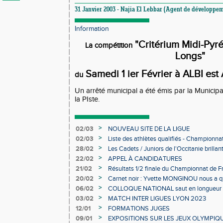
31 Janvier 2003 - Najia El Lebbar (Agent de développem
Information
"Critérium Midi-Pyr
La compétition
Longs"
Samedi 1 ier Février à ALBI es
du
Un arrêté municipal a été émis par la Municipal
la PIste.
>
02/03
NOUVEAU SITE DE LA LIGUE
>
02/03
Liste des athlètes qualifiés - Championn
Individuels en salle
>
28/02
Les Cadets / Juniors de l'Occitanie brilla
>
22/02
APPEL À CANDIDATURES
>
21/02
Résultats 1/2 finale du Championnat de F
>
20/02
Carnet noir : Yvette MONGINOU nous a q
>
06/02
COLLOQUE NATIONAL saut en longueur 
>
03/02
MATCH INTER LIGUES LYON 2023
>
12/01
FORMATIONS JUGES
>
09/01
EXPOSITIONS SUR LES JEUX OLYMPIQ