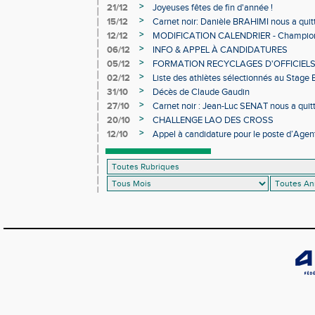
>
21/12
Joyeuses fêtes de fin d'année !
>
15/12
Carnet noir: Danièle BRAHIMI nous a quit
>
12/12
MODIFICATION CALENDRIER - Championn
>
06/12
INFO & APPEL À CANDIDATURES
>
05/12
FORMATION RECYCLAGES D'OFFICIEL
>
02/12
Liste des athlètes sélectionnés au Stage
>
31/10
Décès de Claude Gaudin
>
27/10
Carnet noir : Jean-Luc SENAT nous a quit
>
20/10
CHALLENGE LAO DES CROSS
>
12/10
Appel à candidature pour le poste d’Agent
d’Athlétisme d’Occitanie