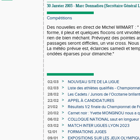
30 Janvier 2003 - Marc Donnadieu (Secrétaire Général
Compétitions
Des nouvelles en direct de Michel WIMART : " à 
forme, il pleut et quelques flocons ont virvol
rien de bien méchant. Prévoyez des pointes a
passages seront difficiles, un vrai cross. Nou
La météo prévue est, éclaircies samedi et tem
ondées éparses pour dimanche."
>
02/03
NOUVEAU SITE DE LA LIGUE
>
02/03
Liste des athlètes qualifiés - Championn
Individuels en salle
>
28/02
Les Cadets / Juniors de l'Occitanie brilla
>
22/02
APPEL À CANDIDATURES
>
21/02
Résultats 1/2 finale du Championnat de F
>
20/02
Carnet noir : Yvette MONGINOU nous a q
>
06/02
COLLOQUE NATIONAL saut en longueur 
>
03/02
MATCH INTER LIGUES LYON 2023
>
12/01
FORMATIONS JUGES
>
09/01
EXPOSITIONS SUR LES JEUX OLYMPIQ