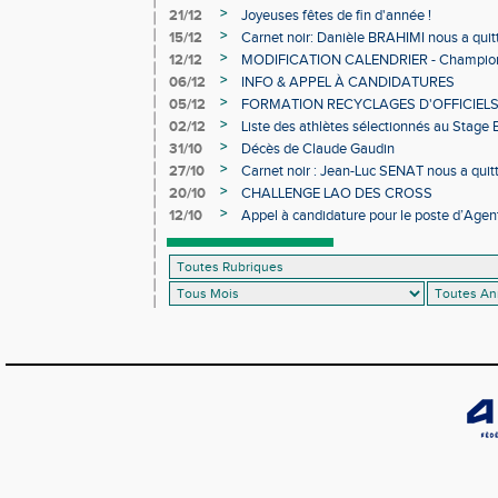
>
21/12
Joyeuses fêtes de fin d'année !
>
15/12
Carnet noir: Danièle BRAHIMI nous a quit
>
12/12
MODIFICATION CALENDRIER - Championn
>
06/12
INFO & APPEL À CANDIDATURES
>
05/12
FORMATION RECYCLAGES D'OFFICIEL
>
02/12
Liste des athlètes sélectionnés au Stage
>
31/10
Décès de Claude Gaudin
>
27/10
Carnet noir : Jean-Luc SENAT nous a quit
>
20/10
CHALLENGE LAO DES CROSS
>
12/10
Appel à candidature pour le poste d’Agent
d’Athlétisme d’Occitanie