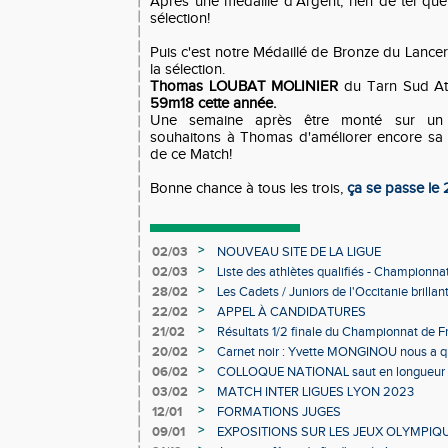
Après une médaille d'Argent, rien de tel que
sélection!
Puis c'est notre Médaillé de Bronze du Lance
la sélection.
Thomas LOUBAT MOLINIER
du Tarn Sud Ath
59m18 cette année.
Une semaine après être monté sur un 
souhaitons à Thomas d'améliorer encore sa 
de ce Match!
Bonne chance à tous les trois,
ça se passe le 
>
02/03
NOUVEAU SITE DE LA LIGUE
>
02/03
Liste des athlètes qualifiés - Championn
Individuels en salle
>
28/02
Les Cadets / Juniors de l'Occitanie brilla
>
22/02
APPEL À CANDIDATURES
>
21/02
Résultats 1/2 finale du Championnat de F
>
20/02
Carnet noir : Yvette MONGINOU nous a q
>
06/02
COLLOQUE NATIONAL saut en longueur 
>
03/02
MATCH INTER LIGUES LYON 2023
>
12/01
FORMATIONS JUGES
>
09/01
EXPOSITIONS SUR LES JEUX OLYMPIQ