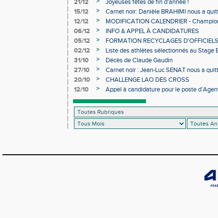
>
21/12
Joyeuses fêtes de fin d'année !
>
15/12
Carnet noir: Danièle BRAHIMI nous a quit
>
12/12
MODIFICATION CALENDRIER - Championn
>
06/12
INFO & APPEL À CANDIDATURES
>
05/12
FORMATION RECYCLAGES D'OFFICIEL
>
02/12
Liste des athlètes sélectionnés au Stage
>
31/10
Décès de Claude Gaudin
>
27/10
Carnet noir : Jean-Luc SENAT nous a quit
>
20/10
CHALLENGE LAO DES CROSS
>
12/10
Appel à candidature pour le poste d’Agent
d’Athlétisme d’Occitanie