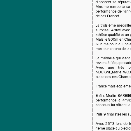
d'honorer sa réputat
Maxime remporte sa s
performance de l'anné
de ces France!
La troisième médaill
surprise. Arrivé ave
athlète qualifié et un
Mais le 800m en Cham
Qualifié pour la Final
meilleur chrono de la
La médaille qui vient
revient à l'équipe ca
Avec une très be
NDUKWE,Marie WOJTU
place des ces Champ
France mais également
Enfin, Merlin BARBIE
performance à 4m45
concours lui offrent l
Puis 9 finalistes les s
Avec 25"13 lors de l
4ème place au pied d