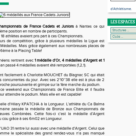
d'Athlétisme.
LES ESPACES
ampionnats de France Cadets et Juniors
à Nantes ce qui
 7ème position en nombre de participants.
18 athlètes avaient pris part à ces Championnats.
urs de compétition, grâce à plusieurs médailles la Ligue est
 Médailles. Mais grâce également aux nombreuses places de
st 6ème à la Placing Table!
néens rentrent avec
1 médaille d'Or, 4 médailles d'Argent et 1
an passé 4 médailles avaient été remportées (1,2,1).
ient facilement à Charlotte MOUCHET du Blagnac SC qui était
 concurrentes du jour. Avec ses 2'10''38 elle est à plus de 2
roche poursuivante et grimpe sur la 1ère marche du podium.
a ce weekend aux Championnats de France Elite et il faudra
pour atteindre le podium. Mais elle en est capable!
elle d'Hilary KPATCHA à la Longueur. L'athlète du Ca Balma
emaine passée la médaille de Bronze aux Championnats de
euves Combinées. Cette fois-ci c'est la médaille d'Argent
du cou grâce à ses 6m02 en Longueur.
AO 31 rentre lui aussi avec une médaille d'Argent. Celui que
comme le spécialiste des grand rendez-vous n'a pas manqué