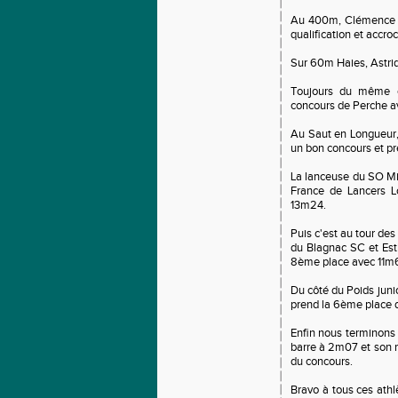
Au 400m, Clémence R
qualification et accr
Sur 60m Haies, Astri
Toujours du même 
concours de Perche 
Au Saut en Longueur,
un bon concours et p
La lanceuse du SO M
France de Lancers 
13m24.
Puis c'est au tour de
du Blagnac SC et Es
8ème place avec 11m
Du côté du Poids juni
prend la 6ème place 
Enfin nous terminons
barre à 2m07 et son r
du concours.
Bravo à tous ces athl