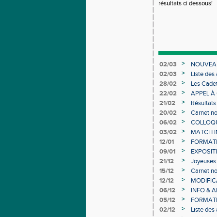
résultats ci dessous!
>
02/03
NOUVEAU
>
02/03
Liste des
Individuel
>
28/02
Les Cadet
>
22/02
APPEL À
>
21/02
Résultats
>
20/02
Carnet no
>
06/02
COLLOQUE
>
03/02
MATCH I
>
12/01
FORMAT
>
09/01
EXPOSIT
>
21/12
Joyeuses 
>
15/12
Carnet no
>
12/12
MODIFICA
>
06/12
INFO & 
>
05/12
FORMATI
>
02/12
Liste des