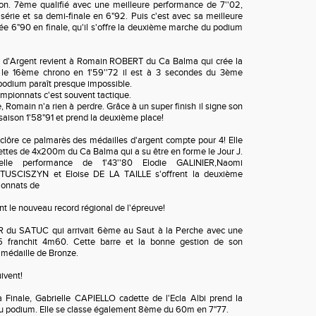
ion. 7ème qualifié avec une meilleure performance de 7''02,
érie et sa demi-finale en 6"92. Puis c'est avec sa meilleure
e 6"90 en finale, qu'il s'offre la deuxième marche du podium
e d'Argent revient à Romain ROBERT du Ca Balma qui crée la
c le 16ème chrono en 1'59''72 il est à 3 secondes du 3ème
 podium paraît presque impossible.
pionnats c'est souvent tactique.
e, Romain n'a rien à perdre. Grâce à un super finish il signe son
 saison 1'58"91 et prend la deuxième place!
 clôre ce palmarès des médailles d'argent compte pour 4! Elle
dettes de 4x200m du Ca Balma qui a su être en forme le Jour J.
lle performance de 1'43''80 Elodie GALINIER,Naomi
SCISZYN et Eloise DE LA TAILLE s'offrent la deuxième
ionnats de
 le nouveau record régional de l'épreuve!
R du SATUC qui arrivait 6ème au Saut à la Perche avec une
 franchit 4m60. Cette barre et la bonne gestion de son
a médaille de Bronze.
uivent!
a Finale, Gabrielle CAPIELLO cadette de l'Ecla Albi prend la
u podium. Elle se classe également 8ème du 60m en 7"77.