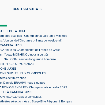
TOUS LES RESULTATS
 SITE DE LA LIGUE
 athlètes qualifiés - Championnat Occitanie Minimes
s en salle
s / Juniors de l'Occitanie brillants ce week-end !
 CANDIDATURES
 1/2 finale du Championnat de France de Cross
ir : Yvette MONGINOU nous a quittés
 NATIONAL saut en longueur à Toulouse
NTER LIGUES LYON 2023
IONS JUGES
IONS SUR LES JEUX OLYMPIQUES
fêtes de fin d'année !
ir: Danièle BRAHIMI nous a quittés
TION CALENDRIER - Championnats en salle 2023
APPEL À CANDIDATURES
ON RECYCLAGES D'OFFICIELS
 athlètes sélectionnés au Stage Elite Régional à Bompas