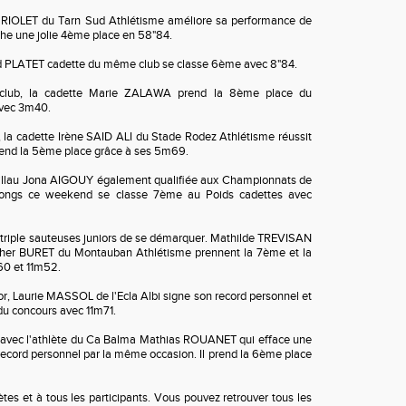
IOLET du Tarn Sud Athlétisme améliore sa performance de
oche une jolie 4ème place en 58"84.
d PLATET cadette du même club se classe 6ème avec 8"84.
club, la cadette Marie ZALAWA prend la 8ème place du
avec 3m40.
 la cadette Irène SAID ALI du Stade Rodez Athlétisme réussit
rend la 5ème place grâce à ses 5m69.
illau Jona AIGOUY également qualifiée aux Championnats de
Longs ce weekend se classe 7ème au Poids cadettes avec
s triple sauteuses juniors de se démarquer. Mathilde TREVISAN
ther BURET du Montauban Athlétisme prennent la 7ème et la
60 et 11m52.
or, Laurie MASSOL de l'Ecla Albi signe son record personnel et
du concours avec 11m71.
 avec l'athlète du Ca Balma Mathias ROUANET qui efface une
ecord personnel par la même occasion. Il prend la 6ème place
ètes et à tous les participants. Vous pouvez retrouver tous les