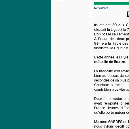
Résultats
Ils étaient
30 aux Ch
classait la Ligue à la
L'an passé seulement 
A l'issue des deux jo
9ème à la Table des
finalistes, la Ligue e
Cette année les Pyré
médaille de Bronze.
L'
La médaille d'or rev
bien au dessus de ses
secondes de sa plus p
Charlotte participer
courir bien plus vite 
Deuxième médaille, c
avait remporté la s
France Jeunes d'Epr
qu'elle porte autour 
Maxime GARDES de l'U
nous avions décrit 