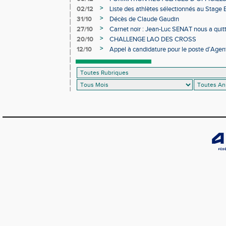
>
02/12
Liste des athlètes sélectionnés au Stage
>
31/10
Décès de Claude Gaudin
>
27/10
Carnet noir : Jean-Luc SENAT nous a quit
>
20/10
CHALLENGE LAO DES CROSS
>
12/10
Appel à candidature pour le poste d’Agent
d’Athlétisme d’Occitanie