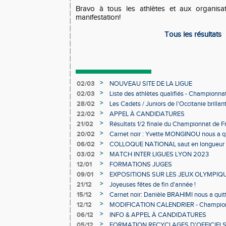
Bravo à tous les athlètes et aux organisat
manifestation!
Tous les résultats
>
02/03
NOUVEAU SITE DE LA LIGUE
>
02/03
Liste des athlètes qualifiés - Championn
Individuels en salle
>
28/02
Les Cadets / Juniors de l'Occitanie brilla
>
22/02
APPEL À CANDIDATURES
>
21/02
Résultats 1/2 finale du Championnat de F
>
20/02
Carnet noir : Yvette MONGINOU nous a q
>
06/02
COLLOQUE NATIONAL saut en longueur 
>
03/02
MATCH INTER LIGUES LYON 2023
>
12/01
FORMATIONS JUGES
>
09/01
EXPOSITIONS SUR LES JEUX OLYMPIQ
>
21/12
Joyeuses fêtes de fin d'année !
>
15/12
Carnet noir: Danièle BRAHIMI nous a quit
>
12/12
MODIFICATION CALENDRIER - Championn
>
06/12
INFO & APPEL À CANDIDATURES
>
05/12
FORMATION RECYCLAGES D'OFFICIEL