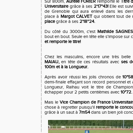
Sur 800m,
Aurélie FORIER
remporte le
Titre
Universitaire
grâce à ses
2'17"43!
Elle est sui
de Grenoble qui aura enlevé dans les dern
place à
Margot CALVET
qui obtient tout d
place
grâce à ses
2'18''24.
Du côté du 3000m, c'est
Mathilde SAGNE
bout en bout. Seule en tête elle s'impose sur c
et remporte le titre!
Chez les masculins, encore une très belle
MAIAU,
en tête de ces résultats avec
ses d
100m et à la Longueur.
Après avoir réussi les jolis chronos de
10"58
demi-finale effaçant son record personnel et a
Longueur, Raihau voit le titre de Champio
échapper pour 2 petits centièmes avec
10"72.
Mais le
Vice Champion de France Universitai
chose à regretter puisqu'il
remporte le conco
grâce à un saut à
7m54
dans un bien joli conc