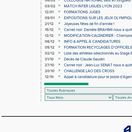
06/02
COLLOQUE NATIONAL saut en longueur 
>
03/02
MATCH INTER LIGUES LYON 2023
>
12/01
FORMATIONS JUGES
>
09/01
EXPOSITIONS SUR LES JEUX OLYMPIQ
>
21/12
Joyeuses fêtes de fin d'année !
>
15/12
Carnet noir: Danièle BRAHIMI nous a quit
>
12/12
MODIFICATION CALENDRIER - Championn
>
06/12
INFO & APPEL À CANDIDATURES
>
05/12
FORMATION RECYCLAGES D'OFFICIEL
>
02/12
Liste des athlètes sélectionnés au Stage
>
31/10
Décès de Claude Gaudin
>
27/10
Carnet noir : Jean-Luc SENAT nous a quit
>
20/10
CHALLENGE LAO DES CROSS
>
12/10
Appel à candidature pour le poste d’Agent
d’Athlétisme d’Occitanie