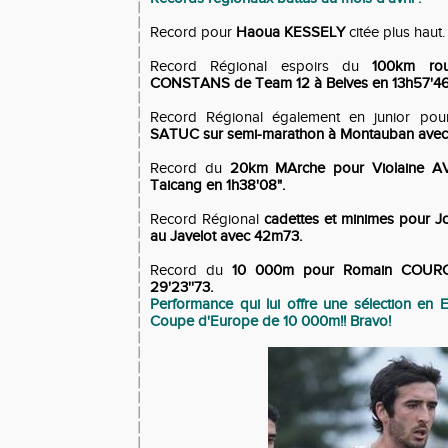
Record pour
Haoua KESSELY
citée plus haut.
Record Régional espoirs du
100km rou
CONSTANS de Team 12 à Belves en 13h57'46
Record Régional également en junior po
SATUC sur semi-marathon à Montauban avec 1
Record du
20km MArche pour Violaine 
Taicang en 1h38'08".
Record Régional
cadettes et minimes pour J
au Javelot avec 42m73.
Record du
10 000m pour Romain COUR
29'23''73.
Performance qui lui offre une sélection en
Coupe d'Europe de 10 000m!! Bravo!