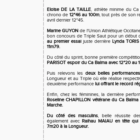
Eloïse DE LA TAILLE
, athlète minime du Ca B
chrono de
12"46 au 100m
, tout près de son r
avril dernier 12"45.
Marine GUYON
de l'Union Athlétique Occitan
bon concours de Triple Saut pour un début d
au premier essai
juste derrière
Lynda TORIS 
11m79.
Du côté du sprint, bonne première compétit
PARISOT espoir du Ca Balma avec 12"20 au 
Puis relevons les
deux belles performanc
Longueur et au Triple où elle réalise respect
deuxième performance
lui offrant le record ré
Enfin, chez les féminines, la dernière perfo
Roseline CHAPILLON vétérane du Ca Balma
Marche.
Du côté des masculins
, belle réussite d
également avec
Raihau MAIAU en tête qui 
7m20 à la Longueur.