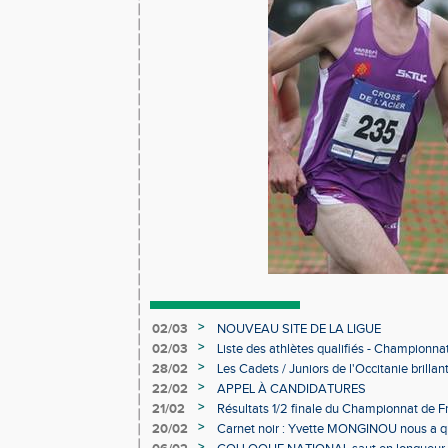
>
02/03
NOUVEAU SITE DE LA LIGUE
>
02/03
Liste des athlètes qualifiés - Championn
Individuels en salle
>
28/02
Les Cadets / Juniors de l'Occitanie brilla
>
22/02
APPEL À CANDIDATURES
>
21/02
Résultats 1/2 finale du Championnat de F
>
20/02
Carnet noir : Yvette MONGINOU nous a q
>