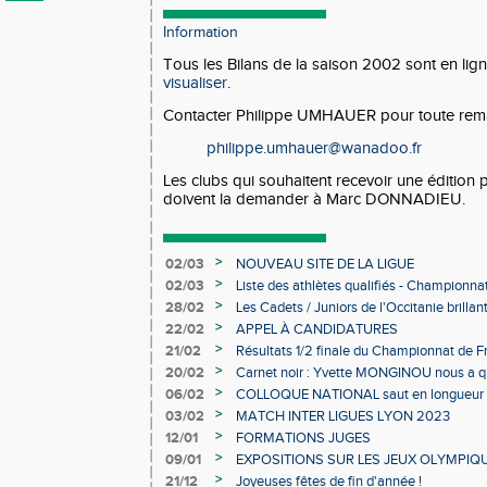
Information
Tous les Bilans de la saison 2002 sont en lig
visualiser
.
Contacter Philippe UMHAUER pour toute rem
philippe.umhauer@wanadoo.fr
Les clubs qui souhaitent recevoir une édition 
doivent la demander à Marc DONNADIEU.
>
02/03
NOUVEAU SITE DE LA LIGUE
>
02/03
Liste des athlètes qualifiés - Championn
Individuels en salle
>
28/02
Les Cadets / Juniors de l'Occitanie brilla
>
22/02
APPEL À CANDIDATURES
>
21/02
Résultats 1/2 finale du Championnat de F
>
20/02
Carnet noir : Yvette MONGINOU nous a q
>
06/02
COLLOQUE NATIONAL saut en longueur 
>
03/02
MATCH INTER LIGUES LYON 2023
>
12/01
FORMATIONS JUGES
>
09/01
EXPOSITIONS SUR LES JEUX OLYMPIQ
>
21/12
Joyeuses fêtes de fin d'année !