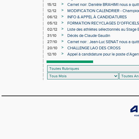
>
15/12
Carnet noir: Danièle BRAHIMI nous a quit
>
12/12
MODIFICATION CALENDRIER - Championn
>
06/12
INFO & APPEL À CANDIDATURES
>
05/12
FORMATION RECYCLAGES D'OFFICIEL
>
02/12
Liste des athlètes sélectionnés au Stage
>
31/10
Décès de Claude Gaudin
>
27/10
Carnet noir : Jean-Luc SENAT nous a quit
>
20/10
CHALLENGE LAO DES CROSS
>
12/10
Appel à candidature pour le poste d’Agent
d’Athlétisme d’Occitanie