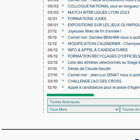
20/02
Carnet noir : Yvette MONGINOU nous a q
>
06/02
COLLOQUE NATIONAL saut en longueur 
>
03/02
MATCH INTER LIGUES LYON 2023
>
12/01
FORMATIONS JUGES
>
09/01
EXPOSITIONS SUR LES JEUX OLYMPIQ
>
21/12
Joyeuses fêtes de fin d'année !
>
15/12
Carnet noir: Danièle BRAHIMI nous a quit
>
12/12
MODIFICATION CALENDRIER - Championn
>
06/12
INFO & APPEL À CANDIDATURES
>
05/12
FORMATION RECYCLAGES D'OFFICIEL
>
02/12
Liste des athlètes sélectionnés au Stage
>
31/10
Décès de Claude Gaudin
>
27/10
Carnet noir : Jean-Luc SENAT nous a quit
>
20/10
CHALLENGE LAO DES CROSS
>
12/10
Appel à candidature pour le poste d’Agent
d’Athlétisme d’Occitanie