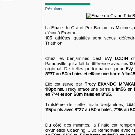
Résultats
La Finale du Grand Prix Benjamins Minimes, c
c'était à Fronton.
105 athlètes
qualifiés sont venus défendr
Triathlon.
Chez les benjamines c'est
Evy LODIN
d'A
Ramonville qui a fait la différence avec ses
12
régional. De belles performances pour
Evy 
8''37 au 50m haies et efface une barre à 1m48
Elle est suivie par
Trecy EKANDO MPAKA
118points.
Trecy efface une barre à
1m56 en 
en 7"41 et son 50m haies en 8"65.
Troisième de cette finale benjamines,
Lu
115points avec 8"27 au 50m haies, 7"36 au 5
Du côté des minimes, la Finale est rempo
d'Athlétics Coaching Club Ramonville avec 1