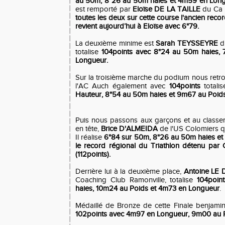
au 50m, 8"26 au 50m haies et 4m59 en Long
est remporté par
Eloïse DE LA TAILLE
du Ca 
toutes les deux sur cette course l'ancien reco
revient aujourd’hui à Eloïse avec 6"79.
La deuxième minime est
Sarah TEYSSEYRE
d
totalise
104points avec 8"24 au 50m haies,
Longueur.
Sur la troisième marche du podium nous ret
l'AC Auch également avec
104points
totali
Hauteur, 8"54 au 50m haies et 9m67 au Poids
Puis nous passons aux garçons et au classe
en tête,
Brice D'ALMEIDA
de l'US Colomiers 
Il réalise
6"84 sur 50m, 8"26 au 50m haies e
le record régional du Triathlon détenu pa
(112points).
Derrière lui à la deuxième place,
Antoine LE
Coaching Club Ramonville,
totalise
104poin
haies, 10m24 au Poids et 4m73 en Longueur
.
Médaillé de Bronze de cette Finale benjami
102points avec 4m97 en Longueur, 9m00 au P