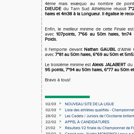
4ème mais exæquo au nombre de points
DIEUDE
du Tarn Sud Athlétisme réussit
7"
haies et 4m38 à la Longueur.
Il égalise le re
Enfin, le meilleur minime de cette Finale es
avec
107points, 7"66 au 50m haies, 1m74
Poids.
Il l'emporte devant
Nathan GAUBIL
d'Athlé 6
avec
7"81 au 50m haies, 6"69 au 50m et 5m5
Le troisième minime est
Alexis JALABERT
du 
95 points, 7"94 au 50m haies, 6"77 au 50m e
Bravo à tous!
>
02/03
NOUVEAU SITE DE LA LIGUE
>
02/03
Liste des athlètes qualifiés - Championn
Individuels en salle
>
28/02
Les Cadets / Juniors de l'Occitanie brilla
>
22/02
APPEL À CANDIDATURES
>
21/02
Résultats 1/2 finale du Championnat de F
>