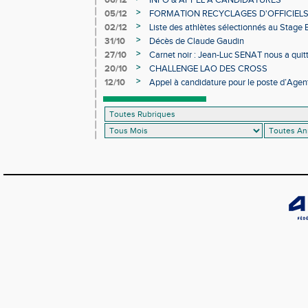
06/12
INFO & APPEL À CANDIDATURES
>
05/12
FORMATION RECYCLAGES D'OFFICIEL
>
02/12
Liste des athlètes sélectionnés au Stage
>
31/10
Décès de Claude Gaudin
>
27/10
Carnet noir : Jean-Luc SENAT nous a quit
>
20/10
CHALLENGE LAO DES CROSS
>
12/10
Appel à candidature pour le poste d’Agent
d’Athlétisme d’Occitanie