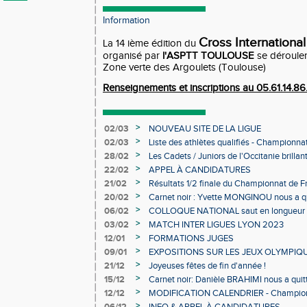
Information
Cross International
La 14 ième édition du
organisé par
l'ASPTT TOULOUSE
se dérouler
Zone verte des Argoulets (Toulouse)
Renseignements et inscriptions au 05.61.14.86
>
02/03
NOUVEAU SITE DE LA LIGUE
>
02/03
Liste des athlètes qualifiés - Championn
Individuels en salle
>
28/02
Les Cadets / Juniors de l'Occitanie brilla
>
22/02
APPEL À CANDIDATURES
>
21/02
Résultats 1/2 finale du Championnat de F
>
20/02
Carnet noir : Yvette MONGINOU nous a q
>
06/02
COLLOQUE NATIONAL saut en longueur 
>
03/02
MATCH INTER LIGUES LYON 2023
>
12/01
FORMATIONS JUGES
>
09/01
EXPOSITIONS SUR LES JEUX OLYMPIQ
>
21/12
Joyeuses fêtes de fin d'année !
>
15/12
Carnet noir: Danièle BRAHIMI nous a quit
>
12/12
MODIFICATION CALENDRIER - Championn
>