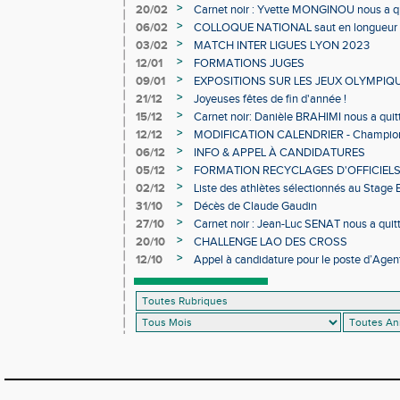
>
20/02
Carnet noir : Yvette MONGINOU nous a q
>
06/02
COLLOQUE NATIONAL saut en longueur 
>
03/02
MATCH INTER LIGUES LYON 2023
>
12/01
FORMATIONS JUGES
>
09/01
EXPOSITIONS SUR LES JEUX OLYMPIQ
>
21/12
Joyeuses fêtes de fin d'année !
>
15/12
Carnet noir: Danièle BRAHIMI nous a quit
>
12/12
MODIFICATION CALENDRIER - Championn
>
06/12
INFO & APPEL À CANDIDATURES
>
05/12
FORMATION RECYCLAGES D'OFFICIEL
>
02/12
Liste des athlètes sélectionnés au Stage
>
31/10
Décès de Claude Gaudin
>
27/10
Carnet noir : Jean-Luc SENAT nous a quit
>
20/10
CHALLENGE LAO DES CROSS
>
12/10
Appel à candidature pour le poste d’Agent
d’Athlétisme d’Occitanie