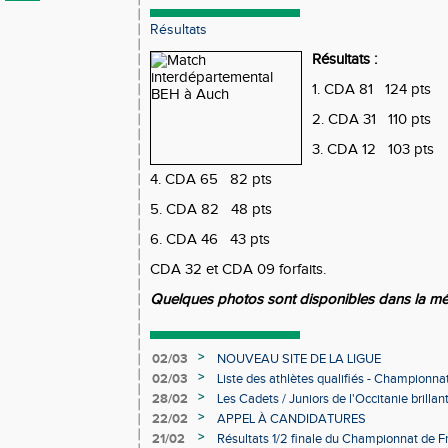
Résultats
Résultats :
1. CDA 81 124 pts
2. CDA 31 110 pts
3. CDA 12 103 pts
4. CDA 65 82 pts
5. CDA 82 48 pts
6. CDA 46 43 pts
CDA 32 et CDA 09 forfaits.
Quelques photos sont disponibles dans la mé
>
02/03
NOUVEAU SITE DE LA LIGUE
>
02/03
Liste des athlètes qualifiés - Championn
Individuels en salle
>
28/02
Les Cadets / Juniors de l'Occitanie brilla
>
22/02
APPEL À CANDIDATURES
>
21/02
Résultats 1/2 finale du Championnat de F