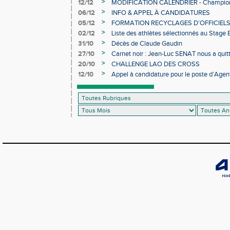
>
12/12
MODIFICATION CALENDRIER - Championn
>
06/12
INFO & APPEL À CANDIDATURES
>
05/12
FORMATION RECYCLAGES D'OFFICIEL
>
02/12
Liste des athlètes sélectionnés au Stage
>
31/10
Décès de Claude Gaudin
>
27/10
Carnet noir : Jean-Luc SENAT nous a quit
>
20/10
CHALLENGE LAO DES CROSS
>
12/10
Appel à candidature pour le poste d’Agent
d’Athlétisme d’Occitanie