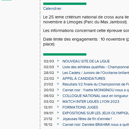
Calendrier
Le 25 ieme critérium national de cross aura li
novembre à Limoges (Parc du Mas Jambost).
Les informations concernant cette épreuve son
Date limite des engagements : 10 novembre 
place).
>
02/03
NOUVEAU SITE DE LA LIGUE
>
02/03
Liste des athlètes qualifiés - Championn
Individuels en salle
>
28/02
Les Cadets / Juniors de l'Occitanie brilla
>
22/02
APPEL À CANDIDATURES
>
21/02
Résultats 1/2 finale du Championnat de F
>
20/02
Carnet noir : Yvette MONGINOU nous a q
>
06/02
COLLOQUE NATIONAL saut en longueur 
>
03/02
MATCH INTER LIGUES LYON 2023
>
12/01
FORMATIONS JUGES
>
09/01
EXPOSITIONS SUR LES JEUX OLYMPIQ
>
21/12
Joyeuses fêtes de fin d'année !
>
15/12
Carnet noir: Danièle BRAHIMI nous a quit