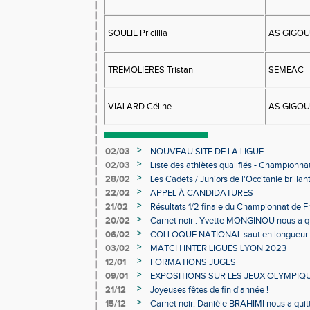
SOULIE Pricillia
AS GIGO
TREMOLIERES Tristan
SEMEAC
VIALARD Céline
AS GIGO
>
02/03
NOUVEAU SITE DE LA LIGUE
>
02/03
Liste des athlètes qualifiés - Championn
Individuels en salle
>
28/02
Les Cadets / Juniors de l'Occitanie brilla
>
22/02
APPEL À CANDIDATURES
>
21/02
Résultats 1/2 finale du Championnat de F
>
20/02
Carnet noir : Yvette MONGINOU nous a q
>
06/02
COLLOQUE NATIONAL saut en longueur 
>
03/02
MATCH INTER LIGUES LYON 2023
>
12/01
FORMATIONS JUGES
>
09/01
EXPOSITIONS SUR LES JEUX OLYMPIQ
>
21/12
Joyeuses fêtes de fin d'année !
>
15/12
Carnet noir: Danièle BRAHIMI nous a quit