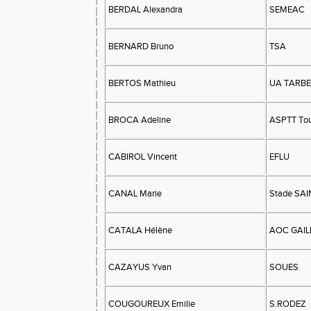
BERDAL Alexandra
SEMEAC
BERNARD Bruno
TSA
BERTOS Mathieu
UA TARB
BROCA Adeline
ASPTT Tou
CABIROL Vincent
EFLU
CANAL Marie
Stade SA
CATALA Hélène
AOC GAIL
CAZAYUS Yvan
SOUES
COUGOUREUX Emilie
S.RODEZ