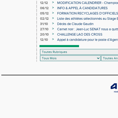
>
12/12
MODIFICATION CALENDRIER - Championn
>
06/12
INFO & APPEL À CANDIDATURES
>
05/12
FORMATION RECYCLAGES D'OFFICIEL
>
02/12
Liste des athlètes sélectionnés au Stage
>
31/10
Décès de Claude Gaudin
>
27/10
Carnet noir : Jean-Luc SENAT nous a quit
>
20/10
CHALLENGE LAO DES CROSS
>
12/10
Appel à candidature pour le poste d’Agent
d’Athlétisme d’Occitanie