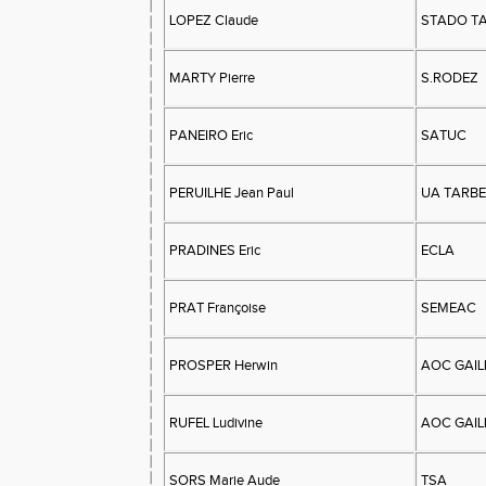
LOPEZ Claude
STADO T
MARTY Pierre
S.RODEZ
PANEIRO Eric
SATUC
PERUILHE Jean Paul
UA TARB
PRADINES Eric
ECLA
PRAT Françoise
SEMEAC
PROSPER Herwin
AOC GAIL
RUFEL Ludivine
AOC GAIL
SORS Marie Aude
TSA