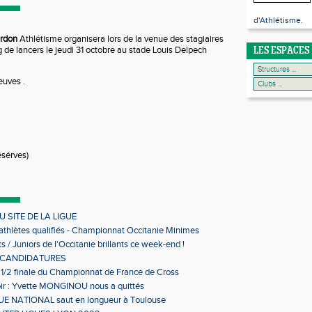
d'Athlétisme.
rdon
Athlétisme organisera lors de la venue des stagiaires
 de lancers le jeudi 31 octobre au stade Louis Delpech
LES ESPACES
euves .
ésérves)
 SITE DE LA LIGUE
 athlètes qualifiés - Championnat Occitanie Minimes
s en salle
s / Juniors de l'Occitanie brillants ce week-end !
 CANDIDATURES
 1/2 finale du Championnat de France de Cross
ir : Yvette MONGINOU nous a quittés
 NATIONAL saut en longueur à Toulouse