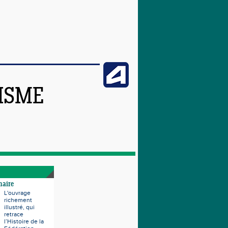
TISME
naire
L'ouvrage
richement
illustré, qui
retrace
l’Histoire de la