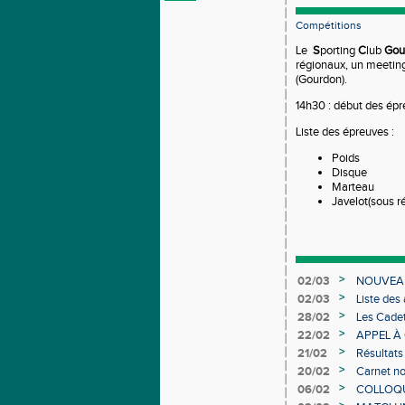
Compétitions
Le
S
porting
C
lub
Gou
régionaux, un meeting
(Gourdon).
14h30 : début des épr
Liste des épreuves :
Poids
Disque
Marteau
Javelot(sous r
>
02/03
NOUVEAU
>
02/03
Liste des
Individuel
>
28/02
Les Cadet
>
22/02
APPEL À
>
21/02
Résultats
>
20/02
Carnet no
>
06/02
COLLOQUE