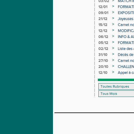
>
03/02
MATCH I
>
12/01
FORMAT
>
09/01
EXPOSIT
>
21/12
Joyeuses 
>
15/12
Carnet no
>
12/12
MODIFICA
>
06/12
INFO & 
>
05/12
FORMATI
>
02/12
Liste des
>
31/10
Décès de
>
27/10
Carnet no
>
20/10
CHALLEN
>
12/10
Appel à c
d’Athléti