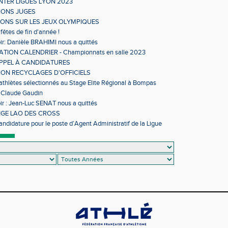
NTER LIGUES LYON 2023
IONS JUGES
IONS SUR LES JEUX OLYMPIQUES
fêtes de fin d'année !
ir: Danièle BRAHIMI nous a quittés
TION CALENDRIER - Championnats en salle 2023
APPEL À CANDIDATURES
ON RECYCLAGES D'OFFICIELS
 athlètes sélectionnés au Stage Elite Régional à Bompas
 Claude Gaudin
ir : Jean-Luc SENAT nous a quittés
GE LAO DES CROSS
andidature pour le poste d’Agent Administratif de la Ligue
sme d’Occitanie