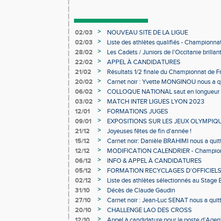
>
02/03
NOUVEAU SITE DE LA LIGUE
>
02/03
Liste des athlètes qualifiés - Championn
Individuels en salle
>
28/02
Les Cadets / Juniors de l'Occitanie brilla
>
22/02
APPEL À CANDIDATURES
>
21/02
Résultats 1/2 finale du Championnat de F
>
20/02
Carnet noir : Yvette MONGINOU nous a q
>
06/02
COLLOQUE NATIONAL saut en longueur 
>
03/02
MATCH INTER LIGUES LYON 2023
>
12/01
FORMATIONS JUGES
>
09/01
EXPOSITIONS SUR LES JEUX OLYMPIQ
>
21/12
Joyeuses fêtes de fin d'année !
>
15/12
Carnet noir: Danièle BRAHIMI nous a quit
>
12/12
MODIFICATION CALENDRIER - Championn
>
06/12
INFO & APPEL À CANDIDATURES
>
05/12
FORMATION RECYCLAGES D'OFFICIEL
>
02/12
Liste des athlètes sélectionnés au Stage
>
31/10
Décès de Claude Gaudin
>
27/10
Carnet noir : Jean-Luc SENAT nous a quit
>
20/10
CHALLENGE LAO DES CROSS
>
12/10
Appel à candidature pour le poste d’Agent