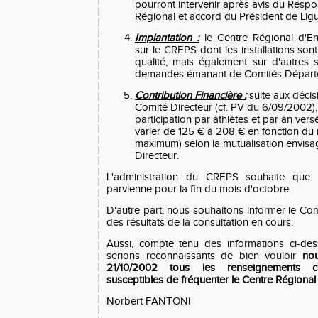
pourront intervenir après avis du Resp
Régional et accord du Président de Ligu
Implantation :
le Centre Régional d'En
sur le CREPS dont les installations so
qualité, mais également sur d'autres s
demandes émanant de Comités Départe
Contribution Financière :
suite aux décis
Comité Directeur (cf. PV du 6/09/2002),
participation par athlètes et par an ve
varier de 125 € à 208 € en fonction du
maximum) selon la mutualisation envisa
Directeur.
L'administration du CREPS souhaite que la
parvienne pour la fin du mois d'octobre.
D'autre part, nous souhaitons informer le Com
des résultats de la consultation en cours.
Aussi, compte tenu des informations ci-de
serions reconnaissants de bien vouloir
no
21/10/2002 tous les renseignements co
susceptibles de fréquenter le Centre Régional
Norbert FANTONI